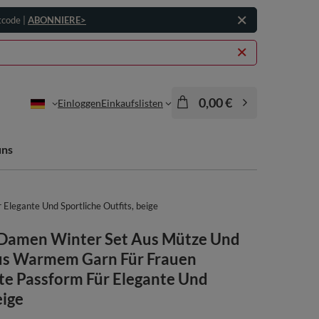
tcode |
ABONNIERE>
0,00 €
Einloggen
Einkaufslisten
uns
legante Und Sportliche Outfits, beige
 Damen Winter Set Aus Mütze Und
us Warmem Garn Für Frauen
te Passform Für Elegante Und
eige