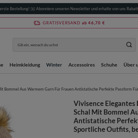
erste Bestellung! ✉️ Abonniere unseren Newsletter und erhalte von uns Rabat
GRATISVERSAND
ab 46,70 €
he
Heimkleidung
Winter
Accessoires
Schuhe
Über 
t Bommel Aus Warmem Garn Für Frauen Antistatische Perfekte Passform Für E
Vivisence Elegantes
Schal Mit Bommel A
Antistatische Perfek
Sportliche Outfits, b