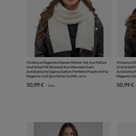
Vivisence Elegantes Damen Winter Set Aus Mütze
Vivisence E
Und Schal Mit Bommel Aus Warmem Garn
Und Schal 
Antistatische Eigenschaften Perfekte Passform Für
Antistatisc
Elegante Und Sportliche Outfits, ecru
Elegante Un
50,99 €
50,99 €
/
item