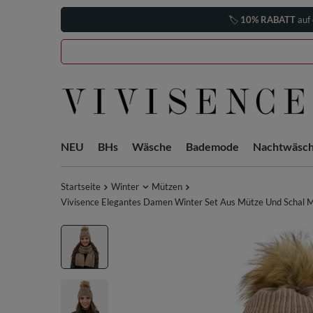
🏷️
10% RABATT
auf 
NEU
BHs
Wäsche
Bademode
Nachtwäsc
Startseite
Winter
Mützen
Vivisence Elegantes Damen Winter Set Aus Mütze Und Schal Mi