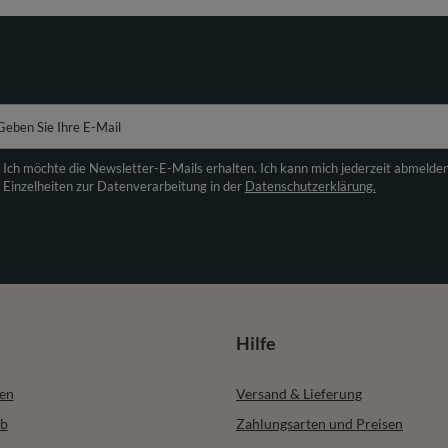
Geben Sie Ihre E-Mail
Ich möchte die Newsletter-E-Mails erhalten. Ich kann mich jederzeit abmelde
Einzelheiten zur Datenverarbeitung in der
Datenschutzerklärung.
Hilfe
ren
Versand & Lieferung
b
Zahlungsarten und Preisen