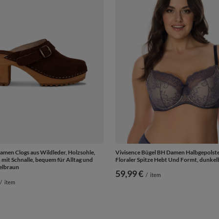
amen Clogs aus Wildleder, Holzsohle,
Vivisence Bügel BH Damen Halbgepolste
 mit Schnalle, bequem für Alltag und
Floraler Spitze Hebt Und Formt, dunkel
elbraun
59,99 €
/
item
/
item