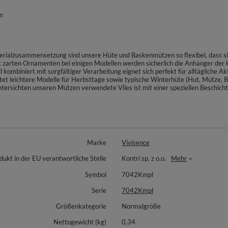
m
rialzusammensetzung sind unsere Hüte und Baskenmützen so flexibel, dass si
arten Ornamenten bei einigen Modellen werden sicherlich die Anhänger der kla
 kombiniert mit sorgfältiger Verarbeitung eignet sich perfekt für alltägliche Ak
tet leichtere Modelle für Herbsttage sowie typische Winterhüte (Hut, Mütze, 
ersichten unseren Mützen verwendete Vlies ist mit einer speziellen Beschich
Marke
Vivisence
dukt in der EU verantwortliche Stelle
Kontri sp. z o.o.
Mehr
Symbol
7042Kmpl
Serie
7042Kmpl
Größenkategorie
Normalgröße
Nettogewicht (kg)
0,34