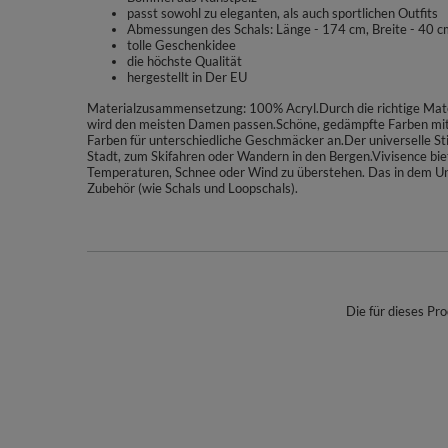
passt sowohl zu eleganten, als auch sportlichen Outfits
Abmessungen des Schals: Länge - 174 cm, Breite - 40 c
tolle Geschenkidee
die höchste Qualität
hergestellt in Der EU
Materialzusammensetzung: 100% Acryl.Durch die richtige Mate
wird den meisten Damen passen.Schöne, gedämpfte Farben mit z
Farben für unterschiedliche Geschmäcker an.Der universelle Stil
Stadt, zum Skifahren oder Wandern in den Bergen.Vivisence bie
Temperaturen, Schnee oder Wind zu überstehen. Das in dem Unt
Zubehör (wie Schals und Loopschals).
Die für dieses Pro