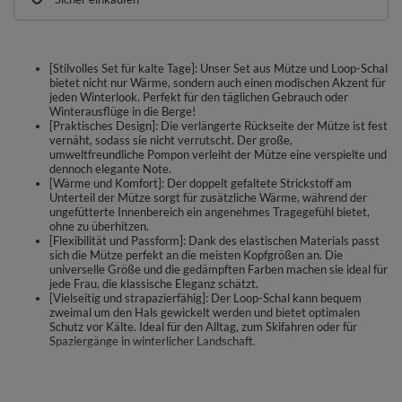
[Stilvolles Set für kalte Tage]: Unser Set aus Mütze und Loop-Schal
bietet nicht nur Wärme, sondern auch einen modischen Akzent für
jeden Winterlook. Perfekt für den täglichen Gebrauch oder
Winterausflüge in die Berge!
[Praktisches Design]: Die verlängerte Rückseite der Mütze ist fest
vernäht, sodass sie nicht verrutscht. Der große,
umweltfreundliche Pompon verleiht der Mütze eine verspielte und
dennoch elegante Note.
[Wärme und Komfort]: Der doppelt gefaltete Strickstoff am
Unterteil der Mütze sorgt für zusätzliche Wärme, während der
ungefütterte Innenbereich ein angenehmes Tragegefühl bietet,
ohne zu überhitzen.
[Flexibilität und Passform]: Dank des elastischen Materials passt
sich die Mütze perfekt an die meisten Kopfgrößen an. Die
universelle Größe und die gedämpften Farben machen sie ideal für
jede Frau, die klassische Eleganz schätzt.
[Vielseitig und strapazierfähig]: Der Loop-Schal kann bequem
zweimal um den Hals gewickelt werden und bietet optimalen
Schutz vor Kälte. Ideal für den Alltag, zum Skifahren oder für
Spaziergänge in winterlicher Landschaft.
Trendiges Set für Damen: Mütze mit Bommel und Loop-Schal.
Mütze: