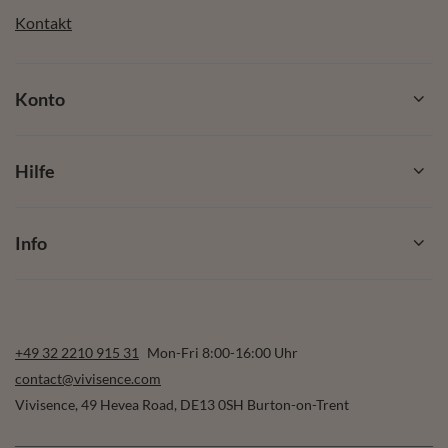
Kontakt
Konto
Hilfe
Info
+49 32 2210 915 31
Mon-Fri 8:00-16:00 Uhr
contact@vivisence.com
Vivisence
,
49 Hevea Road
,
DE13 0SH
Burton-on-Trent