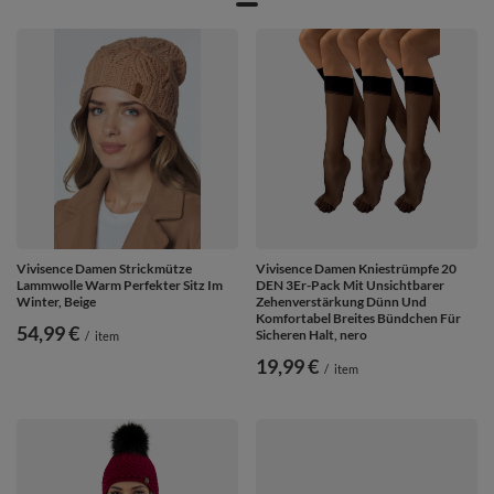
aber auch für ein paar Tagesausflüge außerhalb der Stadt, zum Skifahren
oder Wandern in den Bergen.Vivisence bietet leichtere Modelle für
Herbsttage sowie typische Winterhüte (Hut, Mütze, Beanie) mit einer
warmen Eroberung, um winterliche Temperaturen, Schnee oder Wind zu
überstehen. Das in dem Untersichten unseren Mützen verwendete Vlies
ist mit einer speziellen Beschichtung versehen, die die elektrisierende
Wirkung der Haare reduziert.Für verschiedene Modelle finden Sie
passendes Zubehör (wie Schals und Loopschals).
Vivisence Damen Strickmütze
Vivisence Damen Kniestrümpfe 20
Lammwolle Warm Perfekter Sitz Im
DEN 3Er-Pack Mit Unsichtbarer
Winter, Beige
Zehenverstärkung Dünn Und
Komfortabel Breites Bündchen Für
54,99 €
Sicheren Halt, nero
/
item
19,99 €
/
item