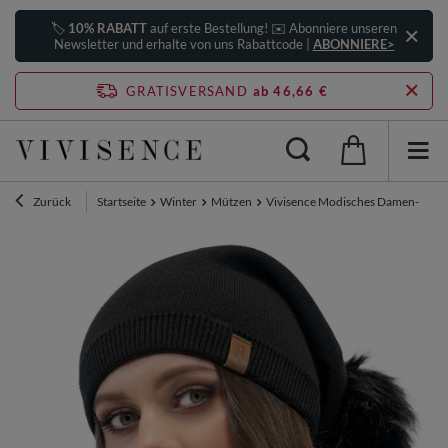
🏷️
10% RABATT
auf erste Bestellung! ✉️ Abonniere unseren
Newsletter und erhalte von uns Rabattcode |
ABONNIERE>
GRATISVERSAND
ab 46,66 €
Zurück
Startseite
Winter
Mützen
Vivisence Modisches Damen-Set au