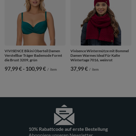
VIVISENCE Bikini Oberteil Damen
Vivisence Wintermütze mit Bommel
Verstellbar Träger Bademode Formt
Damen Warmes Ideal Für Kalte
die Brust 3209, grün
Wintertage 7016, weinrot
ab
97,99 €
-
bis
100,99 €
37,99 €
/
item
/
item
10% Rabattcode auf erste Bestellung
Abonniere unseren Newsletter