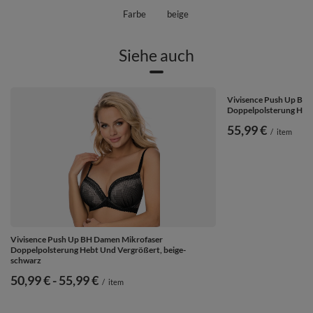
Farbe
beige
Siehe auch
Vivisence Push Up BH
Doppelpolsterung Hebt
55,99 €
/
item
Vivisence Push Up BH Damen Mikrofaser
Doppelpolsterung Hebt Und Vergrößert, beige-
schwarz
ab
50,99 €
-
bis
55,99 €
/
item