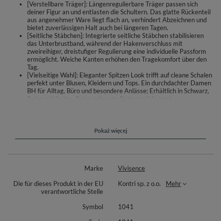
[Verstellbare Träger]: Längenregulierbare Träger passen sich
deiner Figur an und entlasten die Schultern. Das glatte Rückenteil
aus angenehmer Ware liegt flach an, verhindert Abzeichnen und
bietet zuverlässigen Halt auch bei längeren Tagen.
[Seitliche Stäbchen]: Integrierte seitliche Stäbchen stabilisieren
das Unterbrustband, während der Hakenverschluss mit
zweireihiger, dreistufiger Regulierung eine individuelle Passform
ermöglicht. Weiche Kanten erhöhen den Tragekomfort über den
Tag.
[Vielseitige Wahl]: Eleganter Spitzen Look trifft auf cleane Schalen
perfekt unter Blusen, Kleidern und Tops. Ein durchdachter Damen
BH für Alltag, Büro und besondere Anlässe; Erhältlich in Schwarz,
Beige mit Spitze, Beige-schwarz, Beige und Weinrot.
Eleganter Push Up BH aus glatter Mikrofaser mit thermisch geformten
Cups. Das doppelte Padding modelliert und hebt die Brust, wodurch das
Dekolleté voller wirkt – der Umfang kann optisch bis zu 6 cm zulegen.
Pokaż więcej
Seitliche Stäbchen stabilisieren das Unterbrustband, das Rückenteil aus
glatter Ware liegt flach an. Verstellbare Träger sorgen für eine
individuelle Anpassung. Hinten praktischer Hakenverschluss mit
zweireihiger, dreistufiger Regulierung für passgenauen Halt. Schalen und
Marke
Vivisence
Steg sind je nach Variante glatt oder mit zarter Spitze überzogen, sodass
der BH unter Kleidung unauffällig bleibt und zugleich eine feminine Note
Die für dieses Produkt in der EU
Kontri sp. z o.o.
Mehr
bietet.
verantwortliche Stelle
Erhältlich in Schwarz, Beige mit Spitze, Beige-schwarz, Beige und
Symbol
1041
Weinrot.