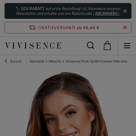
🏷️
10% RABATT
auf erste Bestellung! ✉️ Abonniere unseren
Newsletter und erhalte von uns Rabattcode |
ABONNIERE>
GRATISVERSAND
ab 46,66 €
Zurück
Startseite
Wäsche
Vivisence Push Up BH Damen Mikrofaser Dop