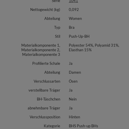
Serie
1041
Zusammensetzung je nach Variante: Beige, Schwarz, Beige-Schwarz,
Bordeaux: 54% Polyester, 31% Polyamid, 15% Elasthan. Beige mit Spitze:
Nettogewicht (kg)
0,092
47% Polyester, 25% Polyamid, 20% Nylon, 8% Elasthan.
Abteilung
Women
Typ
Bra
Stil
Push-Up-BH
Materialkomponente 1,
Polyester 54%, Polyamid 31%,
Materialkomponente 2,
Elasthan 15%
Materialkomponente 3
Profilierte Schale
Ja
Abteilung
Damen
Verschlussarten
Ösen
verstellbare Träger
Ja
BH-Täschchen
Nein
abnehmbare Träger
Ja
Verschlussposition
Hinten
Kategorie
BHS Push-up BHs