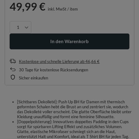
49,99 €
inkl. MwSt
/
item
In den Warenkorb
Kostenlose und schnelle Lieferung
ab
46,66 €
30
Tage für kostenlose Rücksendungen
Sicher einkaufen
[Sichtbares Dekolleté]: Push Up BH für Damen mit thermisch
geformten Schalen hebt die Brust an und zentriert sie, wodurch
das Dekolleté voller erscheint. Die glatte Oberfläche bleibt unter
Kleidung unauffällig und formt eine feminine Silhouette.
[Doppelpolsterung]: Innovatives doppeltes Padding in den Cups
sorgt für spürbaren Lifting Effekt und zusätzliches Volumen.
Glatte, elastische Mikrofaser schmiegt sich an die Haut,
unterstützt Halt und Komfort, ideal als T Shirt BH für jeden Tag.