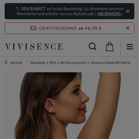
🏷️
10% RABATT
auf erste Bestellung! ✉️ Abonniere unseren
Newsletter und erhalte von uns Rabattcode |
ABONNIERE>
GRATISVERSAND
ab 46,70 €
Zurück
Startseite
BHs
BH Accessoires
Vivsence Dame BH-Verlängere