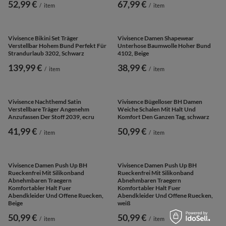
Büro, dunkelbraun
Alltag und Büro, dunkelbraun
93,99 €
70,49 €
/
item
/
item
UNSER BESTSELLER
UNSER BESTSELLER
Vivisence Damen Clogs aus Wildleder,
Vivisence Bügelloser BH Damen
Holzsohle, bequeme Pantoletten mit
Weiche Schalen Mit Halt Und
Absatz für Alltag und Büro, schwarz
Komfort Den Ganzen Tag, Pink
86,49 €
36,49 €
/
item
/
item