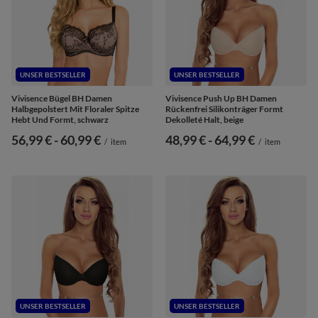
UNSER BESTSELLER
UNSER BESTSELLER
Vivisence Bügel BH Damen
Vivisence Push Up BH Damen
Halbgepolstert Mit Floraler Spitze
Rückenfrei Silikonträger Formt
Hebt Und Formt, schwarz
Dekolleté Halt, beige
ab
56,99 €
-
bis
60,99 €
ab
48,99 €
-
bis
64,99 €
/
item
/
item
UNSER BESTSELLER
UNSER BESTSELLER