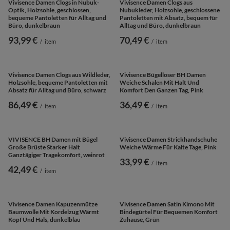
UNSER BESTSELLER
UNSER BESTSELLER
Vivisence Damen Slip Spitze Und
Vivisence Damen Negligé Mit Spitze
Jersey Atmungsaktiv Für Glatten
Und Mesh Für Eine Schmeichelnde
Look Unsichtbar, Schwarz
Silhouette, Grün
14,99 €
56,49 €
/
item
/
item
UNSER BESTSELLER
UNSER BESTSELLER
Vivisence Damen Clogs in Nubuk-
Vivisence Damen Clogs aus
Optik, Holzsohle, geschlossen,
Nubukleder, Holzsohle, geschlossene
bequeme Pantoletten für Alltag und
Pantoletten mit Absatz, bequem für