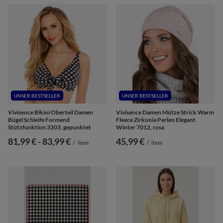
UNSER BESTSELLER
UNSER BESTSELLER
Vivisence Bikini Oberteil Damen
Vivisence Damen Mütze Strick Warm
Bügel Schleife Formend
Fleece Zirkonia Perlen Elegant
Stützfunktion 3203, gepunktet
Winter 7012, rosa
ab
81,99 €
-
bis
83,99 €
45,99 €
/
item
/
item