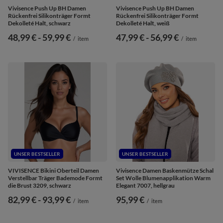
Vivisence Push Up BH Damen
Vivisence Push Up BH Damen
Rückenfrei Silikonträger Formt
Rückenfrei Silikonträger Formt
Dekolleté Halt, schwarz
Dekolleté Halt, weiß
ab
48,99 €
-
bis
59,99 €
ab
47,99 €
-
bis
56,99 €
/
item
/
item
UNSER BESTSELLER
UNSER BESTSELLER
VIVISENCE Bikini Oberteil Damen
Vivisence Damen Baskenmütze Schal
Verstellbar Träger Bademode Formt
Set Wolle Blumenapplikation Warm
die Brust 3209, schwarz
Elegant 7007, hellgrau
ab
82,99 €
-
bis
93,99 €
95,99 €
/
item
/
item