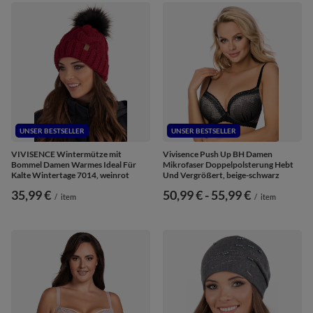
UNSER BESTSELLER
UNSER BESTSELLER
VIVISENCE Wintermütze mit
Vivisence Push Up BH Damen
Bommel Damen Warmes Ideal Für
Mikrofaser Doppelpolsterung Hebt
Kalte Wintertage 7014, weinrot
Und Vergrößert, beige-schwarz
35,99 €
ab
50,99 €
-
bis
55,99 €
/
item
/
item