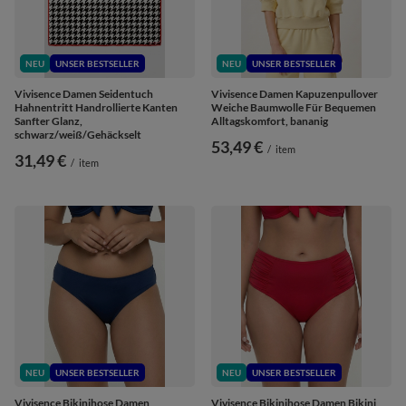
NEU
UNSER BESTSELLER
NEU
UNSER BESTSELLER
Vivisence Damen Seidentuch
Vivisence Damen Kapuzenpullover
Hahnentritt Handrollierte Kanten
Weiche Baumwolle Für Bequemen
Sanfter Glanz,
Alltagskomfort, bananig
schwarz/weiß/Gehäckselt
53,49 €
/
item
31,49 €
/
item
NEU
UNSER BESTSELLER
NEU
UNSER BESTSELLER
Vivisence Bikinihose Damen
Vivisence Bikinihose Damen Bikini