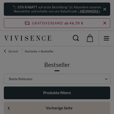
🏷️
10% RABATT
auf erste Bestellung! ✉️ Abonniere unseren
Newsletter und erhalte von uns Rabattcode |
ABONNIERE>
GRATISVERSAND
ab 46,70 €
Zurück
Startseite
Bestseller
Bestseller
Sortierung ändern
Beste Relevanz
Produkte filtern
Vorherige Seite