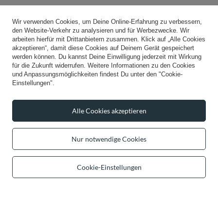
Wir verwenden Cookies, um Deine Online-Erfahrung zu verbessern,
den Website-Verkehr zu analysieren und für Werbezwecke. Wir
arbeiten hierfür mit Drittanbietern zusammen. Klick auf „Alle Cookies
akzeptieren“, damit diese Cookies auf Deinem Gerät gespeichert
werden können. Du kannst Deine Einwilligung jederzeit mit Wirkung
für die Zukunft widerrufen. Weitere Informationen zu den Cookies
UNSER BESTSELLER
UNSER BESTSELLER
und Anpassungsmöglichkeiten findest Du unter den "Cookie-
Einstellungen".
VIVISENCE BH Damen mit Bügel
Vivisence Damen Strickhandschuhe
Große Brüste Starker Halt
Weiche Wärme Für Kalte Tage, Pink
Ganztägiger Tragekomfort, weinrot
33,99 €
/
item
Alle Cookies akzeptieren
42,49 €
/
item
Nur notwendige Cookies
Cookie-Einstellungen