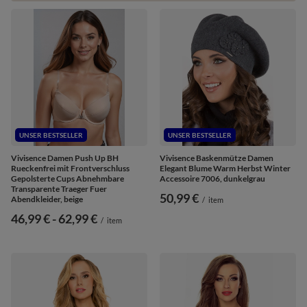
UNSER BESTSELLER
UNSER BESTSELLER
Vivisence Damen Push Up BH
Vivisence Baskenmütze Damen
Rueckenfrei mit Frontverschluss
Elegant Blume Warm Herbst Winter
Gepolsterte Cups Abnehmbare
Accessoire 7006, dunkelgrau
Transparente Traeger Fuer
50,99 €
Abendkleider, beige
/
item
ab
46,99 €
-
bis
62,99 €
/
item