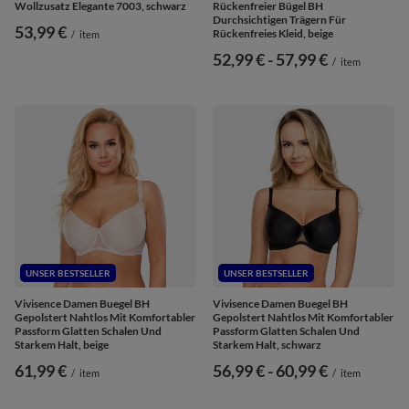
Wollzusatz Elegante 7003, schwarz
Rückenfreier Bügel BH
Durchsichtigen Trägern Für
53,99 €
Rückenfreies Kleid, beige
/
item
ab
52,99 €
-
bis
57,99 €
/
item
UNSER BESTSELLER
UNSER BESTSELLER
Vivisence Damen Buegel BH
Vivisence Damen Buegel BH
Gepolstert Nahtlos Mit Komfortabler
Gepolstert Nahtlos Mit Komfortabler
Passform Glatten Schalen Und
Passform Glatten Schalen Und
Starkem Halt, beige
Starkem Halt, schwarz
61,99 €
ab
56,99 €
-
bis
60,99 €
/
item
/
item