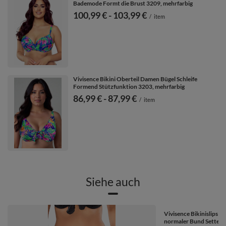
Bademode Formt die Brust 3209, mehrfarbig
ab
100,99 €
-
bis
103,99 €
/
item
Vivisence Bikini Oberteil Damen Bügel Schleife
Formend Stützfunktion 3203, mehrfarbig
ab
86,99 €
-
bis
87,99 €
/
item
Siehe auch
Vivisence Bikinislips
normaler Bund Setteil 