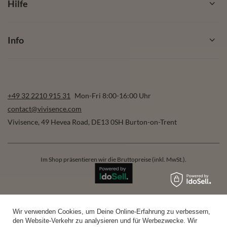
Hilfe
Info
+49 32 2210 915 31
Mon-Fri 8:00-16:00 Uhr
contact@vivisence.com
Vivisence
,
49 Hevea Road
,
DE13 0SH
Burton-on-Trent
Im Shop präsentieren wir die Bruttopreise (inkl. MwSt.).
sichere Zahlungen
Wir verwenden Cookies, um Deine Online-Erfahrung zu verbessern,
den Website-Verkehr zu analysieren und für Werbezwecke. Wir