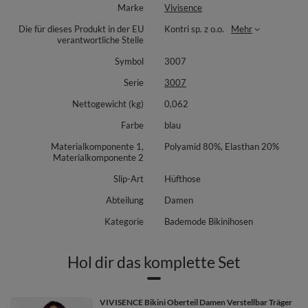
Marke
Vivisence
Die für dieses Produkt in der EU
Kontri sp. z o.o.
Mehr
verantwortliche Stelle
Symbol
3007
Serie
3007
Nettogewicht (kg)
0,062
Farbe
blau
Materialkomponente 1,
Polyamid 80%, Elasthan 20%
Materialkomponente 2
Slip-Art
Hüfthose
Abteilung
Damen
Kategorie
Bademode Bikinihosen
Hol dir das komplette Set
VIVISENCE Bikini Oberteil Damen Verstellbar Träger