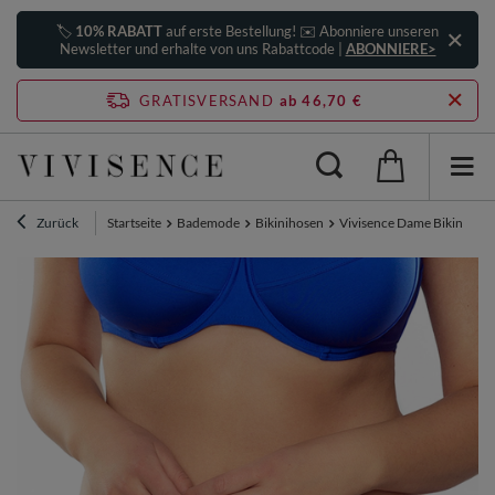
🏷️
10% RABATT
auf erste Bestellung! ✉️ Abonniere unseren
Newsletter und erhalte von uns Rabattcode |
ABONNIERE>
GRATISVERSAND
ab 46,70 €
Zurück
Startseite
Bademode
Bikinihosen
Vivisence Dame Bikini Sli