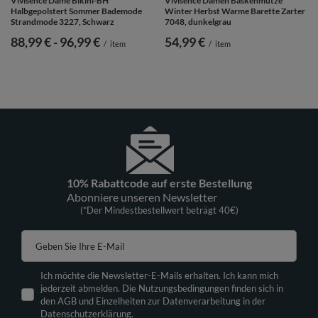
Vivisence Dame Bikini-BH
Vivisence Damen Baskenmütze
Halbgepolstert Sommer Bademode
Winter Herbst Warme Barette Zarter
Strandmode 3227, Schwarz
7048, dunkelgrau
ab
88,99 €
-
bis
96,99 €
54,99 €
/
item
/
item
10% Rabattcode auf erste Bestellung
Abonniere unseren Newsletter
(*Der Mindestbestellwert beträgt 40€)
Geben Sie Ihre E-Mail
Ich möchte die Newsletter-E-Mails erhalten. Ich kann mich
jederzeit abmelden. Die Nutzungsbedingungen finden sich in
den AGB und Einzelheiten zur Datenverarbeitung in der
Datenschutzerklärung.