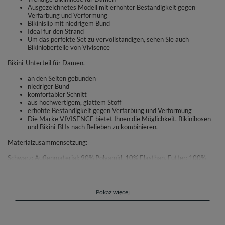
Ausgezeichnetes Modell mit erhöhter Beständigkeit gegen
Verfärbung und Verformung
Bikinislip mit niedrigem Bund
Ideal für den Strand
Um das perfekte Set zu vervollständigen, sehen Sie auch
Bikinioberteile von Vivisence
Bikini-Unterteil für Damen.
an den Seiten gebunden
niedriger Bund
komfortabler Schnitt
aus hochwertigem, glattem Stoff
erhöhte Beständigkeit gegen Verfärbung und Verformung
Die Marke VIVISENCE bietet Ihnen die Möglichkeit, Bikinihosen
und Bikini-BHs nach Belieben zu kombinieren.
Materialzusammensetzung:
Schwarz: Außenmaterial: 90% Polyamid, 10% Elasthan. Futter: 100%
Polyamid
Blau: Außenmaterial: 80% Polyamid, 20% Elasthan.
Pokaż więcej
Grün: Außenmaterial: 85% Polyester, 15% Elasthan.