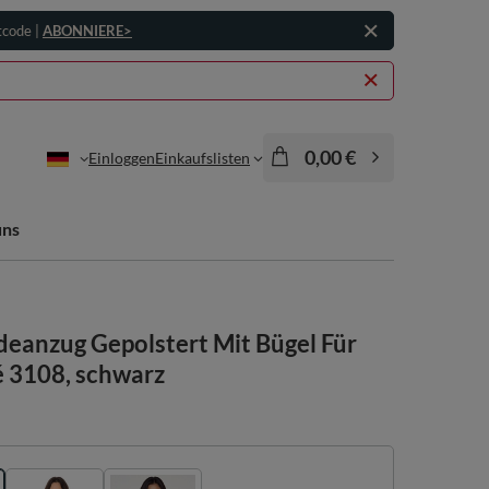
tcode |
ABONNIERE>
0,00 €
Einloggen
Einkaufslisten
uns
eanzug Gepolstert Mit Bügel Für
 3108, schwarz