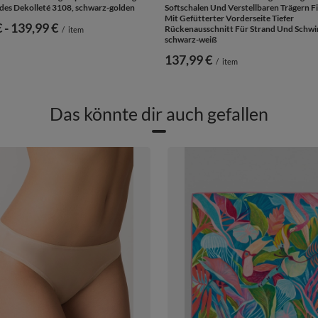
es Dekolleté 3108, schwarz-golden
Softschalen Und Verstellbaren Trägern 
Mit Gefütterter Vorderseite Tiefer
€
-
bis
139,99 €
Rückenausschnitt Für Strand Und Schw
/
item
schwarz-weiß
137,99 €
/
item
Das könnte dir auch gefallen