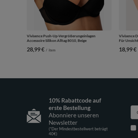
Vivisence Push-Up-Vergrößerungeinlagen
Vivisence 
Accessoire Silikon Alltag 8010, Beige
Für Unsich
28,99 €
18,99 €
/
item
10% Rabattcode auf
erste Bestellung
Abonniere unseren
Newsletter
(*Der Mindestbestellwert beträgt
40€)