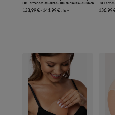
Für Formendes Dekolleté 3108, dunkelblaue Blumen
Für Formend
ab
138,99 €
-
bis
141,99 €
ab
136,99 
/
item