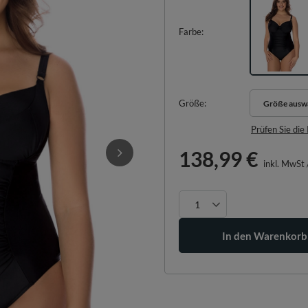
Farbe
Größe
Größe ausw
Größe ausw
Prüfen Sie di
138,99 €
inkl. MwSt
In den Warenkorb