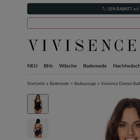
🏷️
10% RABATT
auf 
NEU
BHs
Wäsche
Bademode
Nachtwäsc
Startseite
Bademode
Badeanzüge
Vivisence Damen Bade