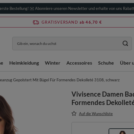
erste Bestellung! ✉️ Abonniere unseren Newsletter und erhalte von uns Rabat
GRATISVERSAND
ab 46,70 €
he
Heimkleidung
Winter
Accessoires
Schuhe
Über 
anzug Gepolstert Mit Bügel Für Formendes Dekolleté 3108, schwarz
Vivisence Damen Bad
Formendes Dekolleté
Auf die Wunschliste