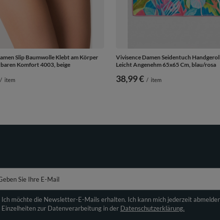
Damen Slip Baumwolle Klebt am Körper
Vivisence Damen Seidentuch Handgerol
tbaren Komfort 4003, beige
Leicht Angenehm 65x65 Cm, blau/rosa
38,99 €
/
item
/
item
Geben Sie Ihre E-Mail
Ich möchte die Newsletter-E-Mails erhalten. Ich kann mich jederzeit abmelde
Einzelheiten zur Datenverarbeitung in der
Datenschutzerklärung.