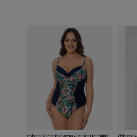
Vivisence Damen Badeanzug Gepolstert Mit Bügel
Vivisence D