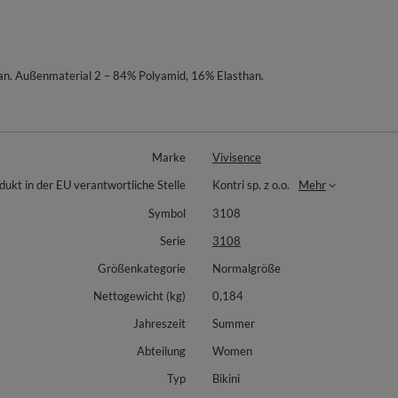
an. Außenmaterial 2 – 84% Polyamid, 16% Elasthan.
Marke
Vivisence
dukt in der EU verantwortliche Stelle
Kontri sp. z o.o.
Mehr
Symbol
3108
Serie
3108
Größenkategorie
Normalgröße
Nettogewicht (kg)
0,184
Jahreszeit
Summer
Abteilung
Women
Typ
Bikini