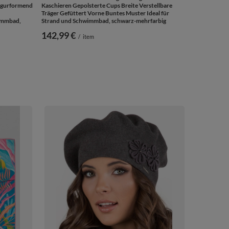
Figurformend
Kaschieren Gepolsterte Cups Breite Verstellbare
Träger Gefüttert Vorne Buntes Muster Ideal für
immbad,
Strand und Schwimmbad, schwarz-mehrfarbig
142,99 €
/
item