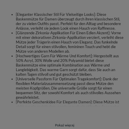
[Eleganter Klassischer Stil Für Vielseitige Looks]: Diese
Baskenmütze für Damen überzeugt durch ihren klassischen Stil,
der zu vielen Outfits passt. Perfekt für den Alltag und besondere
Anlässe, verleiht sie jedem Look einen Hauch von Raffinesse.
[Glänzende Zirkonia-Applikation Für Einen Edlen Akzent]: Vorne
mit einer dekorativen Zirkonia-Applikation verziert, verleiht diese
Mütze jeder Trägerin einen Hauch von Eleganz. Das funkelnde
Detail sorgt für einen stilvollen, femininen Touch und hebt die
Mütze von anderen Modellen ab.
[Hochwertiges Garn Für Wärme Und Komfort]: Hergestellt aus
50% Acryl, 30% Wolle und 20% Polyamid bietet diese
Baskenmütze eine optimale Kombination aus Wärme und
Langlebigkeit. Das warme Garn sorgt dafür, dass Sie auch an
kalten Tagen stilvoll und gut geschützt bleiben.
[Universelle Passform Für Optimalen Tragekomfort]: Dank der
flexiblen Materialzusammensetzung passt diese Mütze den
meisten Kopfgrößen. Die universelle Größe sorgt für einen
bequemen Sitz, der sowohl Komfort als auch stilvolles Aussehen
gewährleistet.
[Perfekte Geschenkidee Für Elegante Damen]: Diese Mütze ist
nicht nur ein praktisches, sondern auch ein stilvolles Accessoire,
das sich ideal als Geschenk eignet. Ob zu Weihnachten,
Geburtstagen oder anderen besonderen Anlässen – sie wird
garantiert jede Frau begeistern.
Pokaż więcej