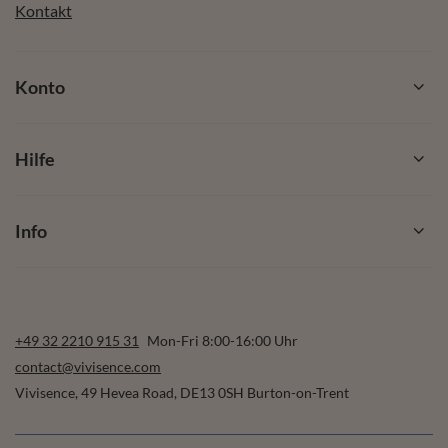
Kontakt
Konto
Hilfe
Info
+49 32 2210 915 31
Mon-Fri 8:00-16:00 Uhr
contact@vivisence.com
Vivisence
,
49 Hevea Road
,
DE13 0SH
Burton-on-Trent