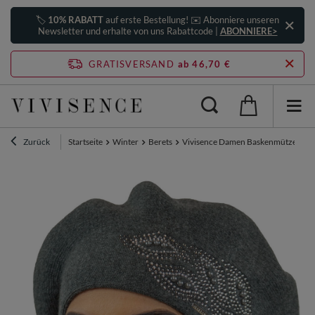
🏷️
10% RABATT
auf erste Bestellung! ✉️ Abonniere unseren
Newsletter und erhalte von uns Rabattcode |
ABONNIERE>
GRATISVERSAND
ab 46,70 €
Zurück
Startseite
Winter
Berets
Vivisence Damen Baskenmütze mit Zi