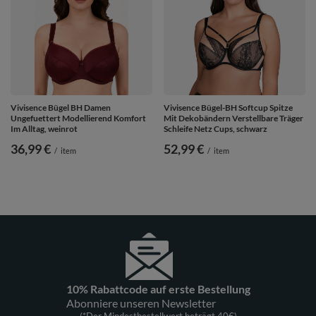
Vivisence Bügel BH Damen
Vivisence Bügel-BH Softcup Spitze
Ungefuettert Modellierend Komfort
Mit Dekobändern Verstellbare Träger
Im Alltag, weinrot
Schleife Netz Cups, schwarz
36,99 €
52,99 €
/
item
/
item
10% Rabattcode auf erste Bestellung
Abonniere unseren Newsletter
(*Der Mindestbestellwert beträgt 40€)