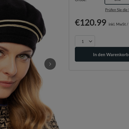
Prüfen Sie di
€120.99
inkl. MwSt
/
In den Warenkorb