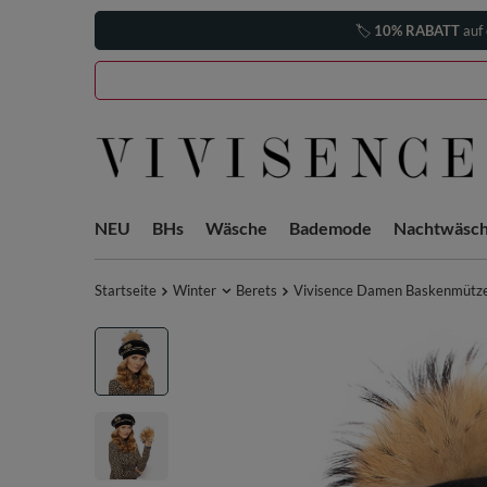
🏷️
10% RABATT
auf 
NEU
BHs
Wäsche
Bademode
Nachtwäsc
Startseite
Winter
Berets
Vivisence Damen Baskenmütze