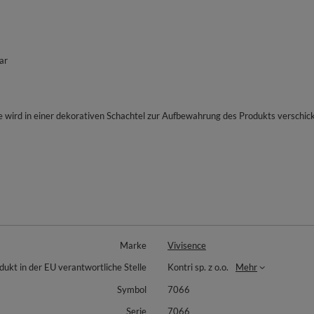
ar
e wird in einer dekorativen Schachtel zur Aufbewahrung des Produkts verschick
Marke
Vivisence
dukt in der EU verantwortliche Stelle
Kontri sp. z o.o.
Mehr
Symbol
7066
Serie
7066