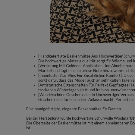
[Handgefertigte Baskenmütze Aus Hochwertiger Schurwol
Die hochwertige Materialqualität sorgt für Wärme und K
[Verzierung Mit Goldener Applikation Und Abnehmbarem
Marderhund fügt eine luxuriöse Note hinzu, während die 
[Innenfutter Aus Vlies Für Zusätzlichen Komfort]: Diese
sorgt dafür, dass das Modell auch an sehr kalten Tagen 
[Antistatische Eigenschaften Für Perfekt Gepflegtes Haa
trockenen Wintertagen glatt und frei von unerwünschter
[Wunderschöne Geschenkidee In Hochwertiger Verpackung
Geschenkidee für besondere Anlässe macht. Perfekt für
Eine handgefertigte, elegante Baskenmütze für Damen
Bei der Herstellung wurde hochwertige Schurwolle Woolmark® v
Die Oberseite der Baskenmütze ist mit einem abnehmbaren Bomm
ist.