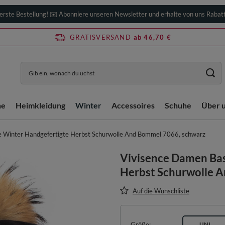
erste Bestellung! ✉️ Abonniere unseren Newsletter und erhalte von uns Rabat
GRATISVERSAND
ab 46,70 €
he
Heimkleidung
Winter
Accessoires
Schuhe
Über 
 Winter Handgefertigte Herbst Schurwolle And Bommel 7066, schwarz
Vivisence Damen Ba
Herbst Schurwolle 
Auf die Wunschliste
Größe
UNI