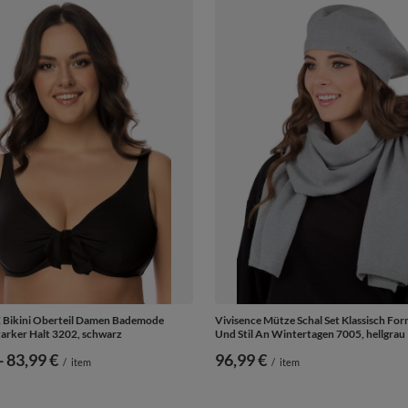
Bikini Oberteil Damen Bademode
Vivisence Mütze Schal Set Klassisch F
tarker Halt 3202, schwarz
Und Stil An Wintertagen 7005, hellgrau
-
bis
83,99 €
96,99 €
/
item
/
item