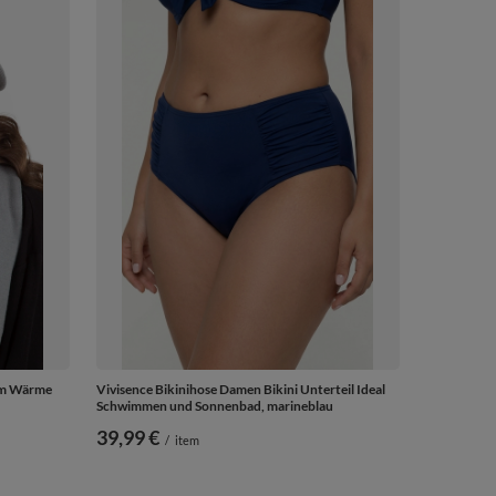
orm Wärme
Vivisence Bikinihose Damen Bikini Unterteil Ideal
Schwimmen und Sonnenbad, marineblau
39,99 €
/
item