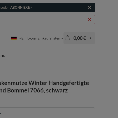
tcode |
ABONNIERE>
0,00 €
Einloggen
Einkaufslisten
uns
skenmütze Winter Handgefertigte
And Bommel 7066, schwarz