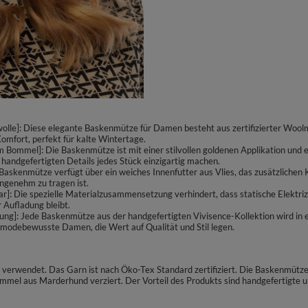
le]: Diese elegante Baskenmütze für Damen besteht aus zertifizierter Woolm
omfort, perfekt für kalte Wintertage.
 Bommel]: Die Baskenmütze ist mit einer stilvollen goldenen Applikation un
handgefertigten Details jedes Stück einzigartig machen.
 Baskenmütze verfügt über ein weiches Innenfutter aus Vlies, das zusätzlichen 
angenehm zu tragen ist.
r]: Die spezielle Materialzusammensetzung verhindert, dass statische Elektrizi
 Aufladung bleibt.
]: Jede Baskenmütze aus der handgefertigten Vivisence-Kollektion wird in ein
 modebewusste Damen, die Wert auf Qualität und Stil legen.
erwendet. Das Garn ist nach Öko-Tex Standard zertifiziert. Die Baskenmütze i
el aus Marderhund verziert. Der Vorteil des Produkts sind handgefertigte un