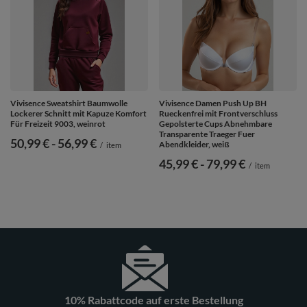
Vivisence Sweatshirt Baumwolle
Vivisence Damen Push Up BH
Lockerer Schnitt mit Kapuze Komfort
Rueckenfrei mit Frontverschluss
Für Freizeit 9003, weinrot
Gepolsterte Cups Abnehmbare
Transparente Traeger Fuer
ab
50,99 €
-
bis
56,99 €
Abendkleider, weiß
/
item
ab
45,99 €
-
bis
79,99 €
/
item
10% Rabattcode auf erste Bestellung