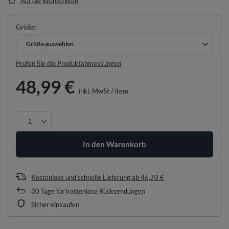
Auf die Wunschliste
Größe
Größe auswählen
Größe auswählen
Prüfen Sie die Produktabmessungen
48,99 €
inkl. MwSt
/
item
In den Warenkorb
Kostenlose und schnelle Lieferung
ab
46,70 €
30
Tage für kostenlose Rücksendungen
Sicher einkaufen