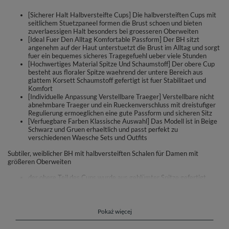
[Sicherer Halt Halbversteifte Cups] Die halbversteiften Cups mit
seitlichem Stuetzpaneel formen die Brust schoen und bieten
zuverlaessigen Halt besonders bei groesseren Oberweiten
[Ideal Fuer Den Alltag Komfortable Passform] Der BH sitzt
angenehm auf der Haut unterstuetzt die Brust im Alltag und sorgt
fuer ein bequemes sicheres Tragegefuehl ueber viele Stunden
[Hochwertiges Material Spitze Und Schaumstoff] Der obere Cup
besteht aus floraler Spitze waehrend der untere Bereich aus
glattem Korsett Schaumstoff gefertigt ist fuer Stabilitaet und
Komfort
[Individuelle Anpassung Verstellbare Traeger] Verstellbare nicht
abnehmbare Traeger und ein Rueckenverschluss mit dreistufiger
Regulierung ermoeglichen eine gute Passform und sicheren Sitz
[Verfuegbare Farben Klassische Auswahl] Das Modell ist in Beige
Schwarz und Gruen erhaeltlich und passt perfekt zu
verschiedenen Waesche Sets und Outfits
Subtiler, weiblicher BH mit halbversteiften Schalen für Damen mit
größeren Oberweiten
der obere Teil des Cups wurde aus geblümter Spitze gefertigt
der untere Teil des Cups wurde aus glattem Korsett-Schaumstoff
hergestellt
die Cups haben ein Seitenpaneel, der die Brust perfekt unterstützt
der Steg aus glattem Gewebestoff gefertigt
Pokaż więcej
in der Mitte mit einem reizvollen Schleifchen verziert
die Bügel formen und unterstützen die Brüste