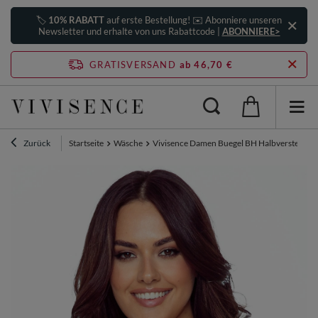
🏷️
10% RABATT
auf erste Bestellung! ✉️ Abonniere unseren
Newsletter und erhalte von uns Rabattcode |
ABONNIERE>
GRATISVERSAND
ab 46,70 €
Zurück
Startseite
Wäsche
Vivisence Damen Buegel BH Halbversteift Mi