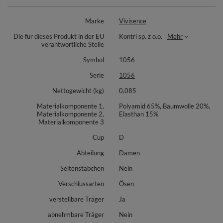
regulierbare, nicht abnehmbare Träger mit Metallhaken
ohne vertikalen Seitenstäbchen
Marke
Vivisence
Hinterteil aus glattem Gewebestoff
zweireihiger Hakenverschluss mit dreistufiger
Die für dieses Produkt in der EU
Kontri sp. z o.o.
Mehr
Umfangsregulierung
verantwortliche Stelle
die Unterwäsche wird in einem eleganten Karton verpackt, die
sich perfekt als Geschenk eignet.
Symbol
1056
Zum Set empfehlen wir Slip 1056.
Serie
1056
Materialzusammensetzung: 65% Polyamid, 20% Baumwolle, 15%
Nettogewicht (kg)
0,085
Elasthan.
Materialkomponente 1,
Polyamid 65%, Baumwolle 20%,
Materialkomponente 2,
Elasthan 15%
Materialkomponente 3
Cup
D
Abteilung
Damen
Seitenstäbchen
Nein
Verschlussarten
Ösen
verstellbare Träger
Ja
abnehmbare Träger
Nein