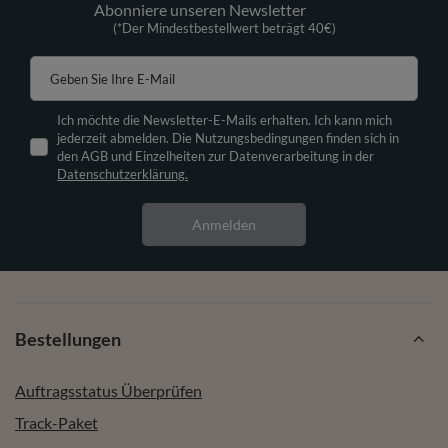
Abonniere unseren Newsletter
(*Der Mindestbestellwert beträgt 40€)
Geben Sie Ihre E-Mail
Ich möchte die Newsletter-E-Mails erhalten. Ich kann mich
jederzeit abmelden. Die Nutzungsbedingungen finden sich in
den AGB und Einzelheiten zur Datenverarbeitung in der
Datenschutzerklärung.
Anmelden
Bestellungen
Auftragsstatus Überprüfen
Track-Paket