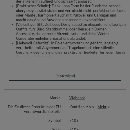
der angenehm aufliegt und sich sanft anpasst.
[Praktischer Schnitt]: Dank Loop Form ist der Rundschal schnell
übergezogen, sitzt sicher und verrutscht nicht; perfekt unter Jacke
oder Mantel, harmoniert auch mit Pullover und Cardigan und
macht das An und Ausziehen besonders unkompliziert.
[Vielseitiger Stil]: Zeitloses Design passt zu eleganten und lässigen
Outfits, fürs Büro, Stadtbummel oder Reise; ein Damen
Accessoire, das dezente Akzente setzt und deine Winter
Garderobe mühelos ergänzt und abrundet.
[Liebevoll Gefertigt]: In Polen entworfen und genäht, langlebig
verarbeitet mit Augenmerk auf Tragekomfort; eine stilvolle
Geschenkidee für sie und ein praktischer Begleiter für jeden Tag in
der kühlen Jahreszeit.
Ein Loop Schal, der jeden Wintertag verschönert: Der Vivisence
Schlauchschal umhüllt Hals und Nacken mit sanfter Wärme und schafft
ein angenehmes Tragegefühl im Alltag. Die weiche Strickstruktur legt
Pokaż więcej
sich geschmeidig an und passt zu Mantel, Jacke oder Pullover – ob fürs
Büro, den Stadtbummel oder die Reise.
Die praktische Endlosform macht das Anziehen unkompliziert: einfach
Marke
Vivisence
über den Kopf ziehen, der Rundschal sitzt sicher und verrutscht nicht. Das
zeitlose, feminine Design setzt dezente Akzente und ergänzt mühelos
Die für dieses Produkt in der EU
Kontri sp. z o.o.
Mehr
elegante wie lässige Looks.
verantwortliche Stelle
Material: 80% Baumwolle, 20% Polyester. Die Baumwollmischung ist
Symbol
7109
hautfreundlich, angenehm wärmend und formstabil – ideal für kühle bis
kalte Tage. Der Schal wurde in Polen entworfen und genäht, mit
Serie
7109