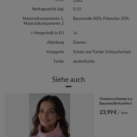
Augenmerk auf Komfort und detailbewusster Verarbeitung.
Nettogewicht (kg)
0,15
Ein vielseitiges Damen-Accessoire, das zuverlässige Wärme bietet und
deinen Stil unterstreicht – jeden Tag.
Materialkomponente 1,
Baumwolle 80%, Polyester 20%
Materialkomponente 2
⭐ Hergestellt in EU
Ja
Abteilung
Damen
Kategorie
Schals und Tücher Schlauchschals
Farbe
dunkeltürkis
Siehe auch
Vivisence Damen Loop 
Baumwolle Komfort Im 
23,99 €
/
item