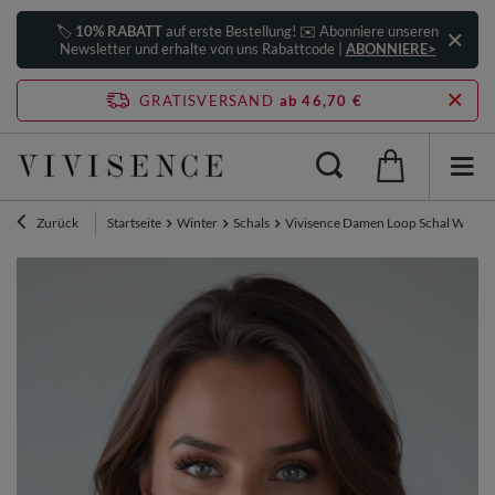
🏷️
10% RABATT
auf erste Bestellung! ✉️ Abonniere unseren
Newsletter und erhalte von uns Rabattcode |
ABONNIERE>
GRATISVERSAND
ab 46,70 €
Zurück
Startseite
Winter
Schals
Vivisence Damen Loop Schal Warme 