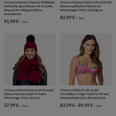
Vivisence Damen Clogs aus Wildleder,
Vivisence Damen Mütze mit Schal Mit
Holzsohle, geschlossen mit Schnalle,
Blume Applikation Wärme An
bequem für Alltag und Büro,
Wintertagen 7006, dunkelgrau
dunkelbraun
82,99 €
/
item
91,99 €
/
item
Vivisence Wintermütze mit Bommel
Vivisence Bikini Push Up BH
Damen Warmes Ideal Für Kalte
Verstellbare Träger Ideal Für Strand
Wintertage 7016, weinrot
Schwimmbad 3222, Blumen/pink
37,99 €
ab
83,99 €
-
bis
89,99 €
/
item
/
item