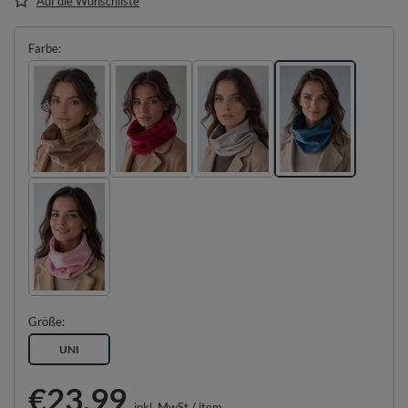
Auf die Wunschliste
Farbe
Größe
UNI
€23.99
inkl. MwSt
/
item