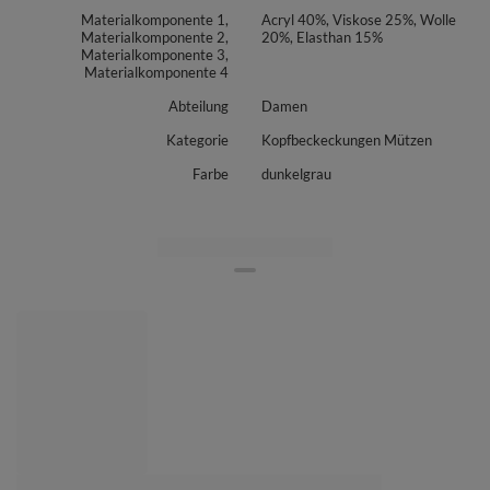
universelle Stil kombiniert mit sorgfältiger Verarbeitung eignet sich
Materialkomponente 1,
Acryl 40%, Viskose 25%, Wolle
perfekt für alltägliche Aktivitäten, aber auch für ein paar Tagesausflüge
Materialkomponente 2,
20%, Elasthan 15%
außerhalb der Stadt, zum Skifahren oder Wandern in den
Materialkomponente 3,
Bergen.Vivisence bietet leichtere Modelle für Herbsttage sowie typische
Materialkomponente 4
Winterhüte (Hut, Mütze, Beanie) mit einer warmen Eroberung, um
winterliche Temperaturen, Schnee oder Wind zu überstehen. Das in dem
Abteilung
Damen
Untersichten unseren Mützen verwendete Vlies ist mit einer speziellen
Beschichtung versehen, die die elektrisierende Wirkung der Haare
Kategorie
Kopfbeckeckungen Mützen
reduziert.Für verschiedene Modelle finden Sie passendes Zubehör (wie
Schals und Loopschals).
Farbe
dunkelgrau