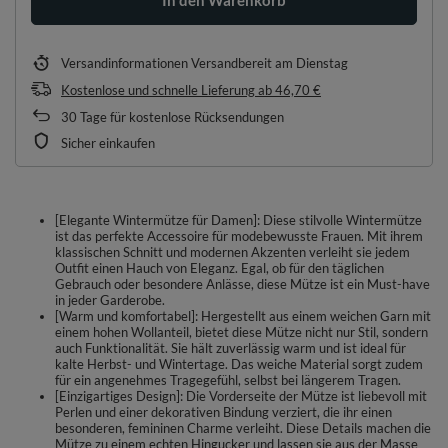
Versandinformationen
Versandbereit am Dienstag
Kostenlose und schnelle Lieferung
ab
46,70 €
30
Tage für kostenlose Rücksendungen
Sicher einkaufen
[Elegante Wintermütze für Damen]: Diese stilvolle Wintermütze
ist das perfekte Accessoire für modebewusste Frauen. Mit ihrem
klassischen Schnitt und modernen Akzenten verleiht sie jedem
Outfit einen Hauch von Eleganz. Egal, ob für den täglichen
Gebrauch oder besondere Anlässe, diese Mütze ist ein Must-have
in jeder Garderobe.
[Warm und komfortabel]: Hergestellt aus einem weichen Garn mit
einem hohen Wollanteil, bietet diese Mütze nicht nur Stil, sondern
auch Funktionalität. Sie hält zuverlässig warm und ist ideal für
kalte Herbst- und Wintertage. Das weiche Material sorgt zudem
für ein angenehmes Tragegefühl, selbst bei längerem Tragen.
[Einzigartiges Design]: Die Vorderseite der Mütze ist liebevoll mit
Perlen und einer dekorativen Bindung verziert, die ihr einen
besonderen, femininen Charme verleiht. Diese Details machen die
Mütze zu einem echten Hingucker und lassen sie aus der Masse