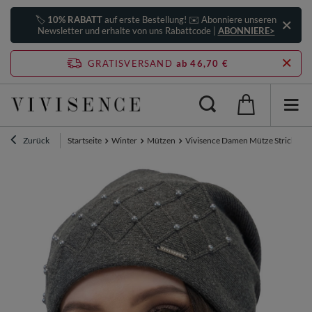
🏷️
10% RABATT
auf erste Bestellung! ✉️ Abonniere unseren
Newsletter und erhalte von uns Rabattcode |
ABONNIERE>
GRATISVERSAND
ab 46,70 €
Zurück
Startseite
Winter
Mützen
Vivisence Damen Mütze Strick Warm