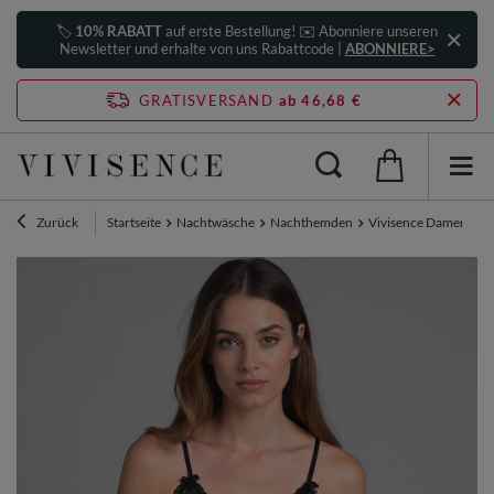
🏷️
10% RABATT
auf erste Bestellung! ✉️ Abonniere unseren
Newsletter und erhalte von uns Rabattcode |
ABONNIERE>
GRATISVERSAND
ab 46,68 €
Zurück
Startseite
Nachtwäsche
Nachthemden
Vivisence Damen Nach