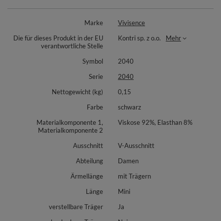
Materialzusammensetzung: 92% Viskose, 8% Elastan.
Marke
Vivisence
Die für dieses Produkt in der EU
Kontri sp. z o.o.
Mehr
verantwortliche Stelle
Symbol
2040
Serie
2040
Nettogewicht (kg)
0,15
Farbe
schwarz
Materialkomponente 1,
Viskose 92%, Elasthan 8%
Materialkomponente 2
Ausschnitt
V-Ausschnitt
Abteilung
Damen
Ärmellänge
mit Trägern
Länge
Mini
verstellbare Träger
Ja