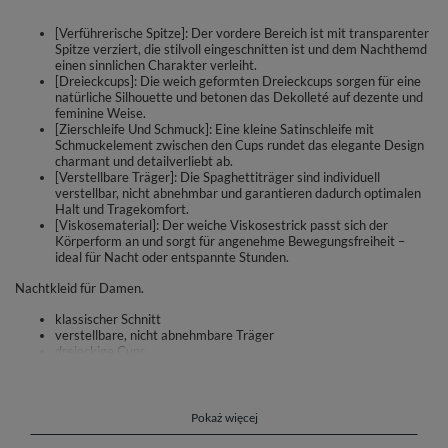
[Verführerische Spitze]: Der vordere Bereich ist mit transparenter
Spitze verziert, die stilvoll eingeschnitten ist und dem Nachthemd
einen sinnlichen Charakter verleiht.
[Dreieckcups]: Die weich geformten Dreieckcups sorgen für eine
natürliche Silhouette und betonen das Dekolleté auf dezente und
feminine Weise.
[Zierschleife Und Schmuck]: Eine kleine Satinschleife mit
Schmuckelement zwischen den Cups rundet das elegante Design
charmant und detailverliebt ab.
[Verstellbare Träger]: Die Spaghettiträger sind individuell
verstellbar, nicht abnehmbar und garantieren dadurch optimalen
Halt und Tragekomfort.
[Viskosematerial]: Der weiche Viskosestrick passt sich der
Körperform an und sorgt für angenehme Bewegungsfreiheit –
ideal für Nacht oder entspannte Stunden.
Nachtkleid für Damen.
klassischer Schnitt
verstellbare, nicht abnehmbare Träger
dreieckige Cups
Einsätze aus verführerischer Spitze auf der Vorderseite
dekorative Schleifchen aus Satin
Schmuckverzierung zwischen den Cups
Nachthemd ist aus angenehmem Viskosestrick gefertigt
Pokaż więcej
passt sich perfekt der Silhouette an