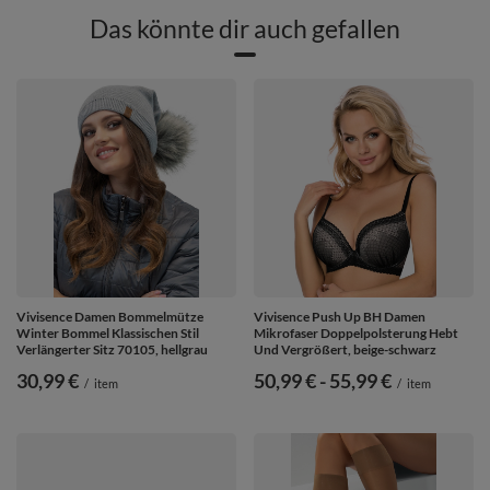
Das könnte dir auch gefallen
Vivisence Damen Bommelmütze
Vivisence Push Up BH Damen
Winter Bommel Klassischen Stil
Mikrofaser Doppelpolsterung Hebt
Verlängerter Sitz 70105, hellgrau
Und Vergrößert, beige-schwarz
30,99 €
ab
50,99 €
-
bis
55,99 €
/
item
/
item