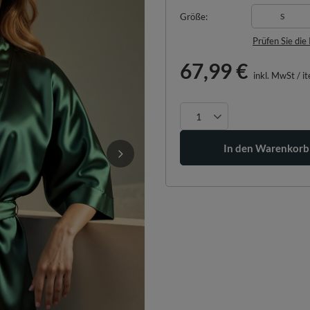
Größe
S
Prüfen Sie di
67,99 €
inkl. MwSt
/
i
In den Warenkorb