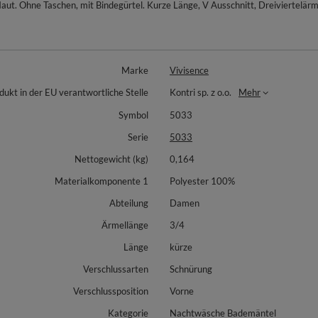
Haut. Ohne Taschen, mit Bindegürtel. Kurze Länge, V Ausschnitt, Dreiviertel
Marke
Vivisence
dukt in der EU verantwortliche Stelle
Kontri sp. z o.o.
Mehr
Symbol
5033
Serie
5033
Nettogewicht (kg)
0,164
Materialkomponente 1
Polyester 100%
Abteilung
Damen
Ärmellänge
3/4
Länge
kürze
Verschlussarten
Schnürung
Verschlussposition
Vorne
Kategorie
Nachtwäsche Bademäntel