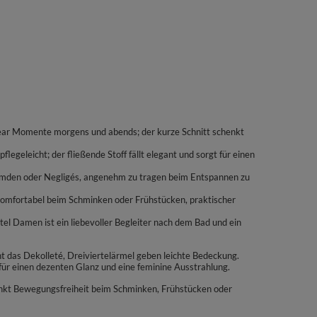
ewear Momente morgens und abends; der kurze Schnitt schenkt
flegeleicht; der fließende Stoff fällt elegant und sorgt für einen
themden oder Negligés, angenehm zu tragen beim Entspannen zu
; komfortabel beim Schminken oder Frühstücken, praktischer
 Damen ist ein liebevoller Begleiter nach dem Bad und ein
t das Dekolleté, Dreiviertelärmel geben leichte Bedeckung.
 für einen dezenten Glanz und eine feminine Ausstrahlung.
enkt Bewegungsfreiheit beim Schminken, Frühstücken oder