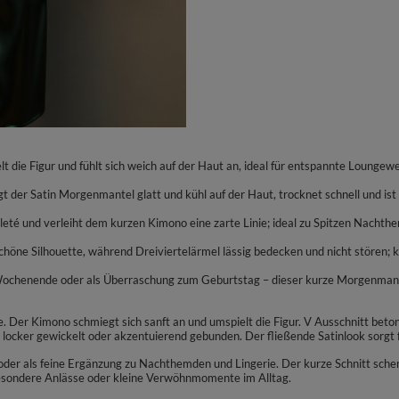
t die Figur und fühlt sich weich auf der Haut an, ideal für entspannte Loung
t der Satin Morgenmantel glatt und kühl auf der Haut, trocknet schnell und ist p
lleté und verleiht dem kurzen Kimono eine zarte Linie; ideal zu Spitzen Nach
e schöne Silhouette, während Dreiviertelärmel lässig bedecken und nicht stören
Wochenende oder als Überraschung zum Geburtstag – dieser kurze Morgenmantel
 Der Kimono schmiegt sich sanft an und umspielt die Figur. V Ausschnitt beton
 – locker gewickelt oder akzentuierend gebunden. Der fließende Satinlook sorgt
der als feine Ergänzung zu Nachthemden und Lingerie. Der kurze Schnitt sch
besondere Anlässe oder kleine Verwöhnmomente im Alltag.