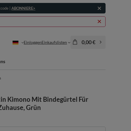
tcode |
ABONNIERE>
0,00 €
Einloggen
Einkaufslisten
uns
n
in Kimono Mit Bindegürtel Für
Zuhause, Grün