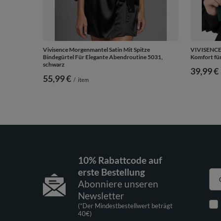
Vivisence Morgenmantel Satin Mit Spitze
VIVISENCE 
Bindegürtel Für Elegante Abendroutine 5031,
Komfort für
schwarz
39,99 €
55,99 €
/
item
10% Rabattcode auf
erste Bestellung
Abonniere unseren
Newsletter
(*Der Mindestbestellwert beträgt
40€)