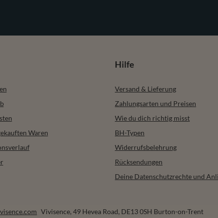
Hilfe
ren
Versand & Lieferung
b
Zahlungsarten und Preisen
sten
Wie du dich richtig misst
 gekauften Waren
BH-Typen
onsverlauf
Widerrufsbelehrung
r
Rücksendungen
Deine Datenschutzrechte und Anl
visence.com
Vivisence
,
49 Hevea Road
,
DE13 0SH
Burton-on-Trent