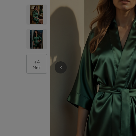
+
4
Mehr