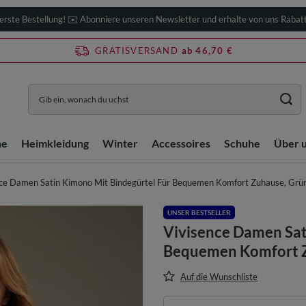
erste Bestellung! ✉️ Abonniere unseren Newsletter und erhalte von uns Rabat
GRATISVERSAND
ab 46,70 €
he
Heimkleidung
Winter
Accessoires
Schuhe
Über 
ce Damen Satin Kimono Mit Bindegürtel Für Bequemen Komfort Zuhause, Grü
UNSER BESTSELLER
Vivisence Damen Sat
Bequemen Komfort 
Auf die Wunschliste