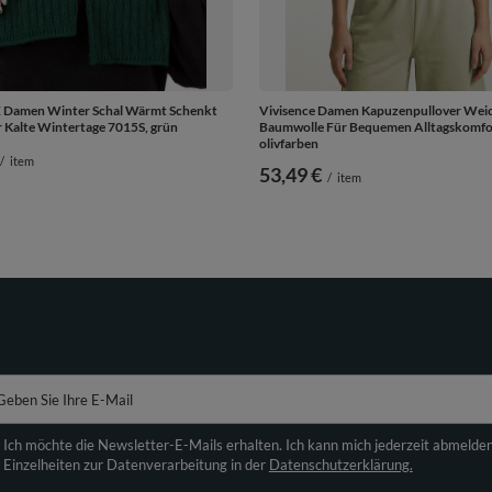
Damen Winter Schal Wärmt Schenkt
Vivisence Damen Kapuzenpullover Wei
 Kalte Wintertage 7015S, grün
Baumwolle Für Bequemen Alltagskomfo
olivfarben
/
item
53,49 €
/
item
Geben Sie Ihre E-Mail
Ich möchte die Newsletter-E-Mails erhalten. Ich kann mich jederzeit abmelde
Einzelheiten zur Datenverarbeitung in der
Datenschutzerklärung.