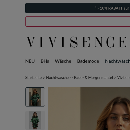
🏷️
10% RABATT
auf 
NEU
BHs
Wäsche
Bademode
Nachtwäsc
Startseite
Nachtwäsche
Bade- & Morgenmäntel
Vivisen