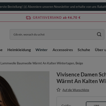
erste Bestellung! ✉️ Abonniere unseren Newsletter und erhalte von uns Rabat
GRATISVERSAND
ab 46,70 €
he
Heimkleidung
Winter
Accessoires
Schuhe
Über 
 Lammwolle Baumwolle Wärmt An Kalten Wintertagen, Beige
Vivisence Damen Sc
Wärmt An Kalten Win
Auf die Wunschliste
Größe
UNI