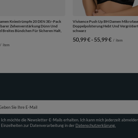
Damen Kniestrümpfe 20 DEN 3Er-Pack
Vivisence Push Up BH Damen Mikrofas
tbarer Zehenverstärkung Dünn Und
Doppelpolsterung Hebt Und Vergrößert,
 Breites Bündchen Für Sicheren Halt,
schwarz
ab
50,99 €
-
bis
55,99 €
/
item
/
item
Geben Sie Ihre E-Mail
Ich möchte die Newsletter-E-Mails erhalten. Ich kann mich jederzeit abmelde
Einzelheiten zur Datenverarbeitung in der
Datenschutzerklärung.