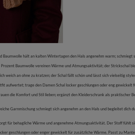
Baumwolle hält an kalten Wintertagen den Hals angenehm warm; schmiegt sich
Prozent Baumwolle vereinen Wärme und Atmungsaktivität; der Strickschal bleib
h weich an ohne zu kratzen; der Schal fällt schön und lässt sich vielseitig styl
Outfit aufwertet; trage den Damen Schal locker geschlungen oder eng gewickelt
rauen die Komfort und Stil lieben; ergänzt den Kleiderschrank als praktischer B
eiche Garnmischung schmiegt sich angenehm an den Hals und begleitet dich dur
t für behagliche Wärme und angenehme Atmungsaktivität. Der Stoff fühlt sich
, locker geschlungen oder enger gewickelt für zusätzliche Wärme. Passt zu Mantel