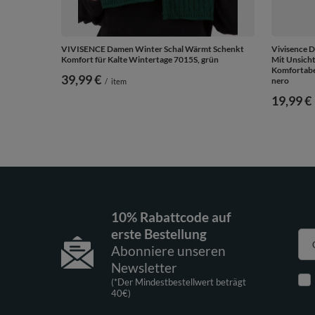
VIVISENCE Damen Winter Schal Wärmt Schenkt
Vivisence 
Komfort für Kalte Wintertage 7015S, grün
Mit Unsich
Komfortabel
39,99 €
nero
/
item
19,99 €
10% Rabattcode auf
erste Bestellung
Abonniere unseren
Newsletter
(*Der Mindestbestellwert beträgt
40€)