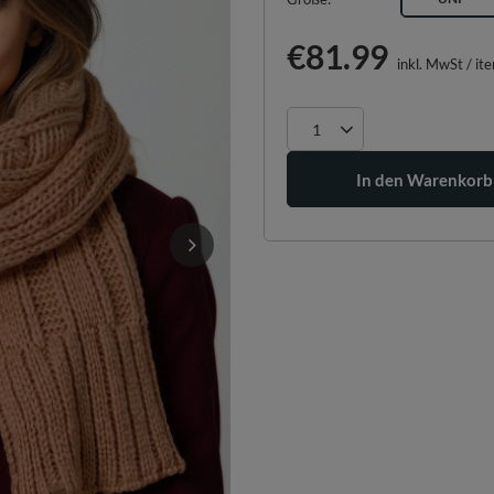
€81.99
inkl. MwSt
/
it
In den Warenkorb