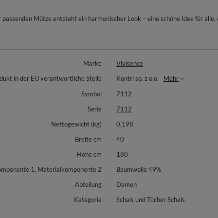
 passenden Mütze entsteht ein harmonischer Look – eine schöne Idee für alle, 
Marke
Vivisence
dukt in der EU verantwortliche Stelle
Kontri sp. z o.o.
Mehr
Symbol
7112
Serie
7112
Nettogewicht (kg)
0,198
Breite cm
40
Höhe cm
180
omponente 1, Materialkomponente 2
Baumwolle 49%
Abteilung
Damen
Kategorie
Schals und Tücher Schals