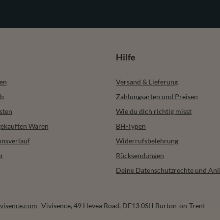
Hilfe
ren
Versand & Lieferung
b
Zahlungsarten und Preisen
sten
Wie du dich richtig misst
 gekauften Waren
BH-Typen
onsverlauf
Widerrufsbelehrung
r
Rücksendungen
Deine Datenschutzrechte und Anl
visence.com
Vivisence
,
49 Hevea Road
,
DE13 0SH
Burton-on-Trent