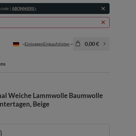
tcode |
ABONNIERE>
0,00 €
Einloggen
Einkaufslisten
uns
hal Weiche Lammwolle Baumwolle
tertagen, Beige