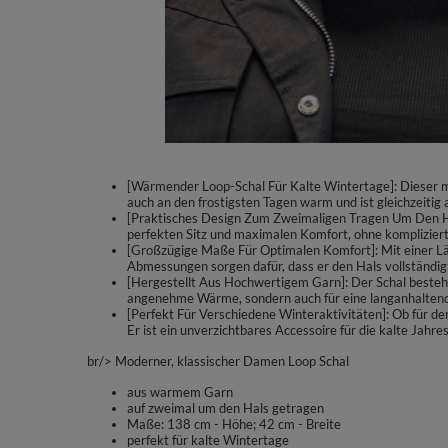
[Wärmender Loop-Schal Für Kalte Wintertage]: Dieser m
auch an den frostigsten Tagen warm und ist gleichzeiti
[Praktisches Design Zum Zweimaligen Tragen Um Den Hals
perfekten Sitz und maximalen Komfort, ohne kompliziert
[Großzügige Maße Für Optimalen Komfort]: Mit einer Läng
Abmessungen sorgen dafür, dass er den Hals vollständig
[Hergestellt Aus Hochwertigem Garn]: Der Schal besteht
angenehme Wärme, sondern auch für eine langanhaltend
[Perfekt Für Verschiedene Winteraktivitäten]: Ob für de
Er ist ein unverzichtbares Accessoire für die kalte Jahres
br/> Moderner, klassischer Damen Loop Schal
aus warmem Garn
auf zweimal um den Hals getragen
Maße: 138 cm - Höhe; 42 cm - Breite
perfekt für kalte Wintertage