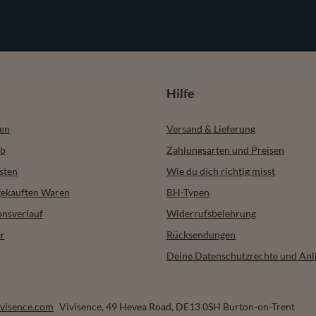
Hilfe
ren
Versand & Lieferung
b
Zahlungsarten und Preisen
sten
Wie du dich richtig misst
 gekauften Waren
BH-Typen
onsverlauf
Widerrufsbelehrung
r
Rücksendungen
Deine Datenschutzrechte und Anl
visence.com
Vivisence
,
49 Hevea Road
,
DE13 0SH
Burton-on-Trent