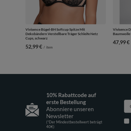
Vivisence Bügel-BH Softcup Spitze Mit
Vivisence 
Dekobändern Verstellbare Träger Schleife Netz
Baumwolle 
Cups, schwarz
47,99 €
52,99 €
/
item
10% Rabattcode auf
erste Bestellung
Abonniere unseren
Newsletter
(*Der Mindestbestellwert beträgt
40€)