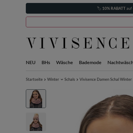
🏷️
10% RABATT
auf 
NEU
BHs
Wäsche
Bademode
Nachtwäsc
Startseite
Winter
Schals
Vivisence Damen Schal Winter