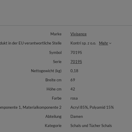
Marke
Vivisence
dukt in der EU verantwortliche Stelle
Kontri sp. z o.o.
Mehr
Symbol
7019S
Serie
7019S
Nettogewicht (kg)
0,18
Breite cm
69
Höhe cm
42
Farbe
rosa
omponente 1, Materialkomponente 2
Acryl 85%, Polyamid 15%
Abteilung
Damen
Kategorie
Schals und Tücher Schals