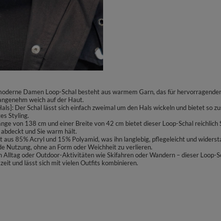
oderne Damen Loop-Schal besteht aus warmem Garn, das für hervorragenden Sc
g angenehm weich auf der Haut.
]: Der Schal lässt sich einfach zweimal um den Hals wickeln und bietet so zus
es Styling.
e von 138 cm und einer Breite von 42 cm bietet dieser Loop-Schal reichlich St
 abdeckt und Sie warm hält.
 aus 85% Acryl und 15% Polyamid, was ihn langlebig, pflegeleicht und widerst
e Nutzung, ohne an Form oder Weichheit zu verlieren.
n Alltag oder Outdoor-Aktivitäten wie Skifahren oder Wandern – dieser Loop-Sch
zeit und lässt sich mit vielen Outfits kombinieren.