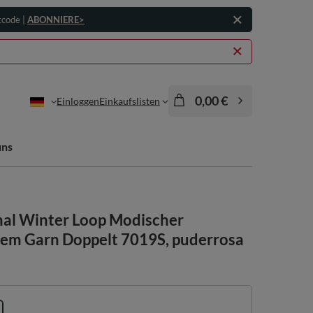
tcode |
ABONNIERE>
0,00 €
Einloggen
Einkaufslisten
uns
al Winter Loop Modischer
m Garn Doppelt 7019S, puderrosa