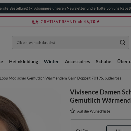
erste Bestellung! ✉️ Abonniere unseren Newsletter und erhalte von uns Rabat
GRATISVERSAND
ab 46,70 €
he
Heimkleidung
Winter
Accessoires
Schuhe
Über 
 Loop Modischer Gemütlich Wärmendem Garn Doppelt 7019S, puderrosa
Vivisence Damen Sch
Gemütlich Wärmende
Auf die Wunschliste
Größe
UNI