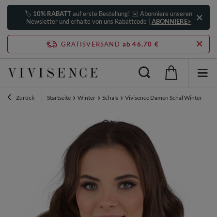
🏷️
10% RABATT
auf erste Bestellung! ✉️ Abonniere unseren
Newsletter und erhalte von uns Rabattcode |
ABONNIERE>
GRATISVERSAND
ab 46,70 €
Zurück
Startseite
Winter
Schals
Vivisence Damen Schal Winter Wärmt