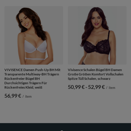
VIVISENCE Damen Push-Up BH Mit
Vivisence Schalen Bügel BH Damen
Transparente Multiway-BH Trägern
Große Größen Komfort Vollschalen
Rückenfreier Bügel BH
Spitze Tüll Schalen, schwarz
Durchsichtigen Trägern Für
ab
50,99 €
-
bis
52,99 €
Rückenfreies Kleid, weiß
/
item
56,99 €
/
item