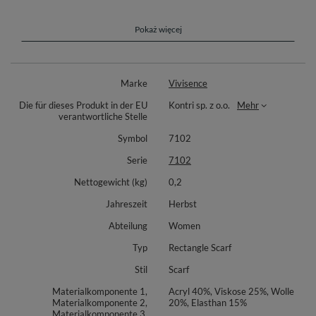
strapazierfähig und langlebig, sodass Sie viele Winter lang Freude
daran haben werden.
Pokaż więcej
Klassischer Winterschal mit Wollzusatz für Damen.
aus warmem Garn
Maße: 190 cm lang, 40 cm breit
Marke
Vivisence
perfekt für kalte Wintertage
Die für dieses Produkt in der EU
Kontri sp. z o.o.
Mehr
Materialzusammensetzung: 40% Acryl, 25% Viskose, 20% Wolle, 15%
verantwortliche Stelle
Elastan.
Symbol
7102
Serie
7102
Nettogewicht (kg)
0,2
Jahreszeit
Herbst
Abteilung
Women
Typ
Rectangle Scarf
Stil
Scarf
Materialkomponente 1,
Acryl 40%, Viskose 25%, Wolle
Materialkomponente 2,
20%, Elasthan 15%
Materialkomponente 3,