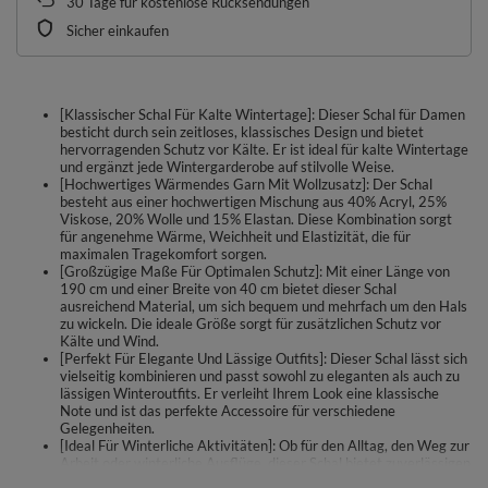
30
Tage für kostenlose Rücksendungen
Sicher einkaufen
[Klassischer Schal Für Kalte Wintertage]: Dieser Schal für Damen
besticht durch sein zeitloses, klassisches Design und bietet
hervorragenden Schutz vor Kälte. Er ist ideal für kalte Wintertage
und ergänzt jede Wintergarderobe auf stilvolle Weise.
[Hochwertiges Wärmendes Garn Mit Wollzusatz]: Der Schal
besteht aus einer hochwertigen Mischung aus 40% Acryl, 25%
Viskose, 20% Wolle und 15% Elastan. Diese Kombination sorgt
für angenehme Wärme, Weichheit und Elastizität, die für
maximalen Tragekomfort sorgen.
[Großzügige Maße Für Optimalen Schutz]: Mit einer Länge von
190 cm und einer Breite von 40 cm bietet dieser Schal
ausreichend Material, um sich bequem und mehrfach um den Hals
zu wickeln. Die ideale Größe sorgt für zusätzlichen Schutz vor
Kälte und Wind.
[Perfekt Für Elegante Und Lässige Outfits]: Dieser Schal lässt sich
vielseitig kombinieren und passt sowohl zu eleganten als auch zu
lässigen Winteroutfits. Er verleiht Ihrem Look eine klassische
Note und ist das perfekte Accessoire für verschiedene
Gelegenheiten.
[Ideal Für Winterliche Aktivitäten]: Ob für den Alltag, den Weg zur
Arbeit oder winterliche Ausflüge, dieser Schal bietet zuverlässigen
Schutz und hält Sie warm. Das hochwertige Material ist