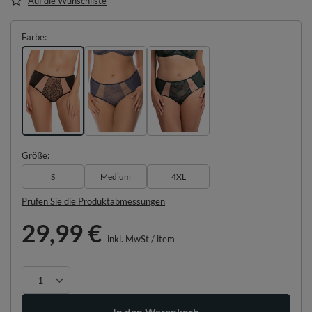
Auf die Wunschliste
Farbe
Größe
S
Medium
4XL
Prüfen Sie die Produktabmessungen
29,99 €
inkl. MwSt
/
item
In den Warenkorb