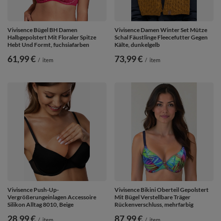
Vivisence Bügel BH Damen
Vivisence Damen Winter Set Mütze
Halbgepolstert Mit Floraler Spitze
Schal Fäustlinge Fleecefutter Gegen
Hebt Und Formt, fuchsiafarben
Kälte, dunkelgelb
61,99 €
73,99 €
/
item
/
item
Vivisence Push-Up-
Vivisence Bikini Oberteil Gepolstert
Vergrößerungeinlagen Accessoire
Mit Bügel Verstellbare Träger
Silikon Alltag 8010, Beige
Rückenverschluss, mehrfarbig
28,99 €
87,99 €
/
item
/
item