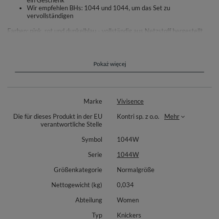
ein Geschenk
Wir empfehlen BHs: 1044 und 1044, um das Set zu
vervollständigen
Farben: pink, rot und dunkelblau - vollständig aus Netzstoff hergestellt
Farben: schwarz, beige und weiß - aus glattem Material (Hinterteil,
Seitchen) hergestellt
Pokaż więcej
Materialzusammensetzung: 51% Polyamid, 23% Elastan, 17% Nylon, 9%
Polyester.
Marke
Vivisence
Die für dieses Produkt in der EU
Kontri sp. z o.o.
Mehr
verantwortliche Stelle
Symbol
1044W
Serie
1044W
Größenkategorie
Normalgröße
Nettogewicht (kg)
0,034
Abteilung
Women
Typ
Knickers