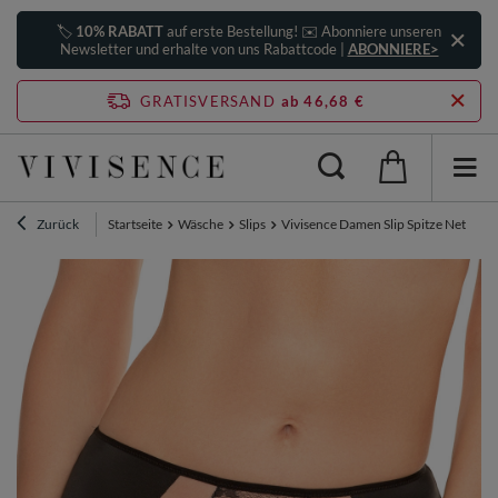
🏷️
10% RABATT
auf erste Bestellung! ✉️ Abonniere unseren
Newsletter und erhalte von uns Rabattcode |
ABONNIERE>
GRATISVERSAND
ab 46,68 €
Zurück
Startseite
Wäsche
Slips
Vivisence Damen Slip Spitze Netz Det