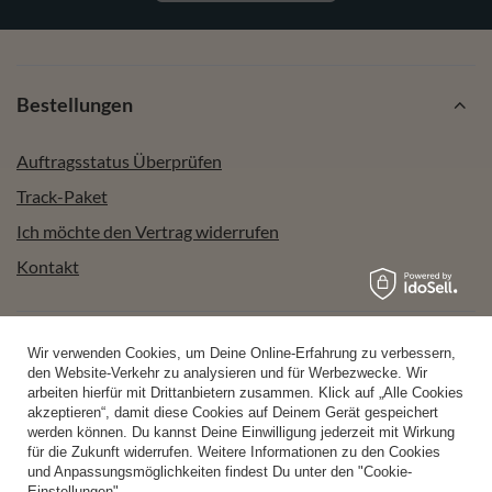
Bestellungen
Auftragsstatus Überprüfen
Track-Paket
Ich möchte den Vertrag widerrufen
Kontakt
Konto
Wir verwenden Cookies, um Deine Online-Erfahrung zu verbessern,
den Website-Verkehr zu analysieren und für Werbezwecke. Wir
arbeiten hierfür mit Drittanbietern zusammen. Klick auf „Alle Cookies
akzeptieren“, damit diese Cookies auf Deinem Gerät gespeichert
Hilfe
werden können. Du kannst Deine Einwilligung jederzeit mit Wirkung
für die Zukunft widerrufen. Weitere Informationen zu den Cookies
und Anpassungsmöglichkeiten findest Du unter den "Cookie-
Einstellungen".