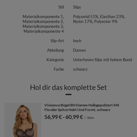
Stil
Slips
Materialkomponente 1,
Polyamid 51%, Elasthan 23%,
Materialkomponente 2,
Nylon 17%, Polyester 9%
Materialkomponente 3,
Materialkomponente 4
Slip-Art
hoch
Abteilung
Damen
Kategorie
Unterhosen Slips mit hohem Bund
Farbe
schwarz
Hol dir das komplette Set
Vivisence Bügel BH Damen Halbgepolstert Mit
Floraler Spitze Hebt Und Formt, schwarz
ab
56,99 €
-
bis
60,99 €
/
item