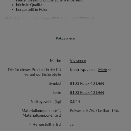
Hüfte, Gesäß und Oberschenkel perfekt
höchste Qualität
hergestellt in Polen
Materialzusammensetzung: 90% Polyamid, 10% Elastan.
Pokaż więcej
Marke
Vivisence
Die für dieses Produkt in der EU
Kontri sp. z o.o.
Mehr
verantwortliche Stelle
Symbol
8103 Relax 40 DEN
Serie
8103 Relax 40 DEN
Nettogewicht (kg)
0,044
Materialkomponente 1,
Polyamid 87%, Elasthan 13%
Materialkomponente 2
⭐ Hergestellt in EU
Ja