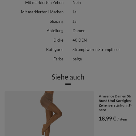
Mit markierten Zehen
Nein
Mit markierten Höschen
Ja
Shaping
Ja
Abteilung
Damen
Dicke
40 DEN
Kategorie
Strumpfwaren Strumpfhose
Farbe
beige
Siehe auch
Vivisence Damen Stru
Bund Und Korrigierend
Zehenverstärkung Formt
nero
18,99 €
/
item