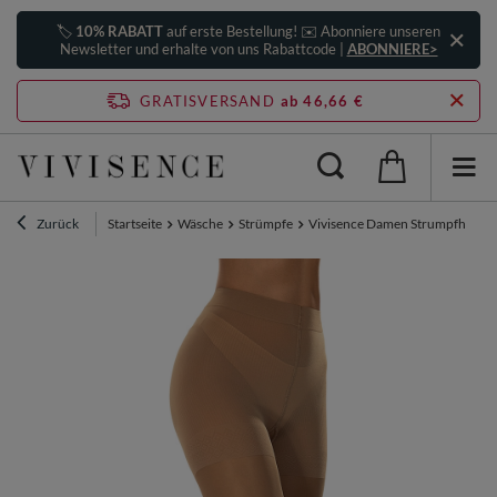
🏷️
10% RABATT
auf erste Bestellung! ✉️ Abonniere unseren
Newsletter und erhalte von uns Rabattcode |
ABONNIERE>
GRATISVERSAND
ab 46,66 €
Zurück
Startseite
Wäsche
Strümpfe
Vivisence Damen Strumpfhose 40