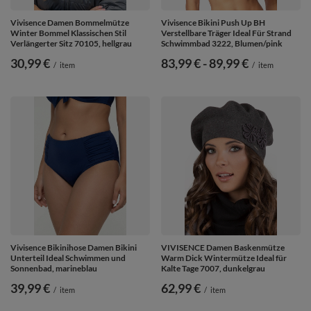
Vivisence Damen Bommelmütze
Vivisence Bikini Push Up BH
Winter Bommel Klassischen Stil
Verstellbare Träger Ideal Für Strand
Verlängerter Sitz 70105, hellgrau
Schwimmbad 3222, Blumen/pink
30,99 €
ab
83,99 €
-
bis
89,99 €
/
item
/
item
Vivisence Bikinihose Damen Bikini
VIVISENCE Damen Baskenmütze
Unterteil Ideal Schwimmen und
Warm Dick Wintermütze Ideal für
Sonnenbad, marineblau
Kalte Tage 7007, dunkelgrau
39,99 €
62,99 €
/
item
/
item