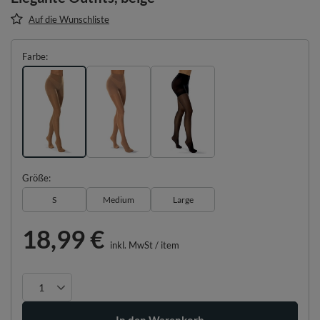
Auf die Wunschliste
Farbe
Größe
S
Medium
Large
18,99 €
inkl. MwSt
/
item
In den Warenkorb