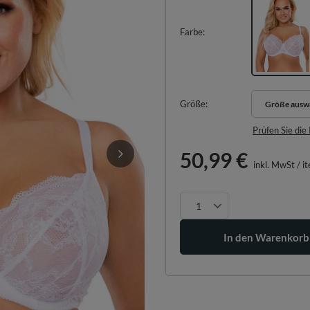
Farbe
Größe
Größe ausw
Größe ausw
Prüfen Sie di
50,99 €
inkl. MwSt
/
i
In den Warenkorb