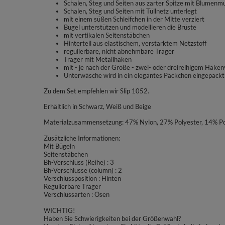
Schalen, Steg und Seiten aus zarter Spitze mit Blumenm
Schalen, Steg und Seiten mit Tüllnetz unterlegt
mit einem süßen Schleifchen in der Mitte verziert
Bügel unterstützen und modellieren die Brüste
mit vertikalen Seitenstäbchen
Hinterteil aus elastischem, verstärktem Netzstoff
regulierbare, nicht abnehmbare Träger
Träger mit Metallhaken
mit - je nach der Größe - zwei- oder dreireihigem Haken
Unterwäsche wird in ein elegantes Päckchen eingepackt
Zu dem Set empfehlen wir Slip 1052.
Erhältlich in Schwarz, Weiß und Beige
Materialzusammensetzung: 47% Nylon, 27% Polyester, 14% Po
Zusätzliche Informationen:
Mit Bügeln
Seitenstäbchen
Bh-Verschlüss (Reihe) : 3
Bh-Verschlüsse (column) : 2
Verschlussposition : Hinten
Regulierbare Träger
Verschlussarten : Ösen
WICHTIG!
Haben Sie Schwierigkeiten bei der Größenwahl?