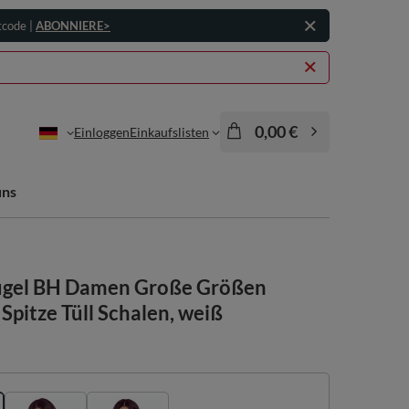
tcode |
ABONNIERE>
0,00 €
Einloggen
Einkaufslisten
uns
Bügel BH Damen Große Größen
Spitze Tüll Schalen, weiß