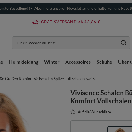
erste Bestellung! ✉️ Abonniere unseren Newsletter und erhalte von uns Rabat
GRATISVERSAND
ab 46,66 €
he
Heimkleidung
Winter
Accessoires
Schuhe
Über 
e Größen Komfort Vollschalen Spitze Tüll Schalen, weiß
Vivisence Schalen 
Komfort Vollschalen 
Auf die Wunschliste