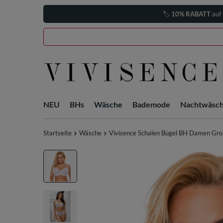
🏷️
10% RABATT
auf 
NEU
BHs
Wäsche
Bademode
Nachtwäsc
Startseite
Wäsche
Vivisence Schalen Bügel BH Damen Groß