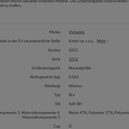
inzelnen Marke und jedes einzelnen Modells. Die Größenangaben unterscheiden
hl zu treffen.
Marke
Vivisence
dukt in der EU verantwortliche Stelle
Kontri sp. z o.o.
Mehr
Symbol
1052
Serie
1052
Größenkategorie
Normalgröße
Nettogewicht (kg)
0,062
Abteilung
Women
Typ
Bra
Stil
Soft-BH
omponente 3, Materialkomponente 4,
Nylon 47%, Polyester 27%, Polyami
Materialkomponente 5
Cup
D