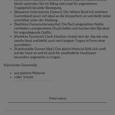
bietet optimalen Sitz im Alltag und sorgt für angenehmes
Tragegefühl bei jeder Bewegung.
[Bequeme Unterwäsche Damen]: Der höhere Bund mit weichem
Gummiband passt sich ideal an die Körperform an und bleibt dabei
unsichtbar unter der Kleidung.
[Nahtlose Damenunterwäsche]: Die flach eingenähten Nähte
verhindern unangenehme Druckstellen und machen den Slip ideal
für enganliegende Outfits.
[Perfekte Passform]: Dank Elasthan-Anteil sitzt der Slip wie eine
zweite Haut und bleibt auch nach langem Tragen in Form ohne
auszuleiern.
[Komfortable Damen Slips]: Das glatte Material fühlt sich sanft
auf der Haut an und ist auch für empfindliche Hauttypen
besonders angenehm zu tragen.
Klassischer Damenslip
aus glattem Material
voller Schnitt
Modell mit höherem Bund
Hosenbeine und Bund wurden mit einem flach eingenähten
Gummiband versehen
aus hochwertiger Baumwolle mit Elasthanzusatz hergestellt
perfekte Anpassung verleiht ein Gefühl von höchstem Komfort
Pokaż więcej
Materialzusammensetzung: 82% Polyamid, 15% Elasthan, 3%
Baumwolle.