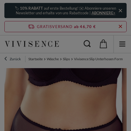
🏷️
10% RABATT
auf erste Bestellung! ✉️ Abonniere unseren
Newsletter und erhalte von uns Rabattcode |
ABONNIERE>
GRATISVERSAND
ab 46,70 €
Zurück
Startseite
Wäsche
Slips
Vivisence Slip Unterhosen Formend