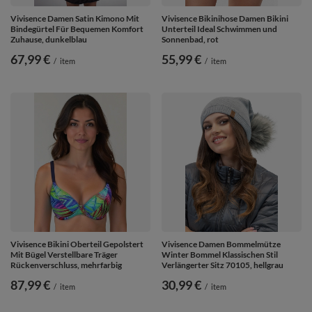
Vivisence Damen Satin Kimono Mit
Vivisence Bikinihose Damen Bikini
Bindegürtel Für Bequemen Komfort
Unterteil Ideal Schwimmen und
Zuhause, dunkelblau
Sonnenbad, rot
67,99 €
55,99 €
/
item
/
item
Vivisence Bikini Oberteil Gepolstert
Vivisence Damen Bommelmütze
Mit Bügel Verstellbare Träger
Winter Bommel Klassischen Stil
Rückenverschluss, mehrfarbig
Verlängerter Sitz 70105, hellgrau
87,99 €
30,99 €
/
item
/
item