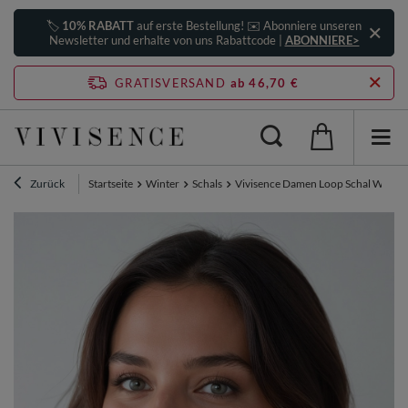
🏷️
10% RABATT
auf erste Bestellung! ✉️ Abonniere unseren
Newsletter und erhalte von uns Rabattcode |
ABONNIERE>
GRATISVERSAND
ab 46,70 €
Zurück
Startseite
Winter
Schals
Vivisence Damen Loop Schal Warme 