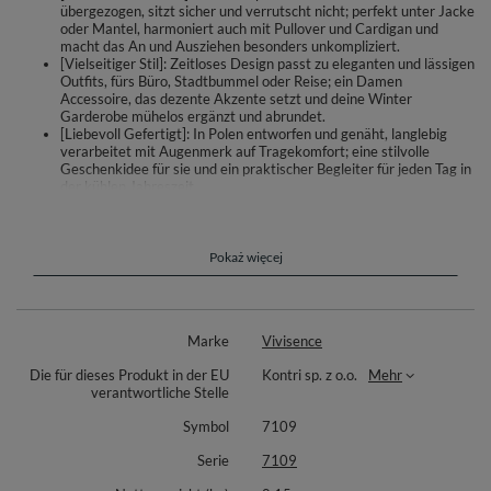
übergezogen, sitzt sicher und verrutscht nicht; perfekt unter Jacke
oder Mantel, harmoniert auch mit Pullover und Cardigan und
macht das An und Ausziehen besonders unkompliziert.
[Vielseitiger Stil]: Zeitloses Design passt zu eleganten und lässigen
Outfits, fürs Büro, Stadtbummel oder Reise; ein Damen
Accessoire, das dezente Akzente setzt und deine Winter
Garderobe mühelos ergänzt und abrundet.
[Liebevoll Gefertigt]: In Polen entworfen und genäht, langlebig
verarbeitet mit Augenmerk auf Tragekomfort; eine stilvolle
Geschenkidee für sie und ein praktischer Begleiter für jeden Tag in
der kühlen Jahreszeit.
Ein Loop Schal, der jeden Wintertag verschönert: Der Vivisence
Schlauchschal umhüllt Hals und Nacken mit sanfter Wärme und schafft
ein angenehmes Tragegefühl im Alltag. Die weiche Strickstruktur legt
Pokaż więcej
sich geschmeidig an und passt zu Mantel, Jacke oder Pullover – ob fürs
Büro, den Stadtbummel oder die Reise.
Die praktische Endlosform macht das Anziehen unkompliziert: einfach
Marke
Vivisence
über den Kopf ziehen, der Rundschal sitzt sicher und verrutscht nicht. Das
zeitlose, feminine Design setzt dezente Akzente und ergänzt mühelos
Die für dieses Produkt in der EU
Kontri sp. z o.o.
Mehr
elegante wie lässige Looks.
verantwortliche Stelle
Material: 80% Baumwolle, 20% Polyester. Die Baumwollmischung ist
Symbol
7109
hautfreundlich, angenehm wärmend und formstabil – ideal für kühle bis
kalte Tage. Der Schal wurde in Polen entworfen und genäht, mit
Serie
7109
Augenmerk auf Komfort und detailbewusster Verarbeitung.