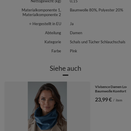
Nettogewicht (kg)
0,15
Ein vielseitiges Damen-Accessoire, das zuverlässige Wärme bietet und
deinen Stil unterstreicht – jeden Tag.
Materialkomponente 1,
Baumwolle 80%, Polyester 20%
Materialkomponente 2
⭐ Hergestellt in EU
Ja
Abteilung
Damen
Kategorie
Schals und Tücher Schlauchschals
Farbe
Pink
Siehe auch
Vivisence Damen Loop 
Baumwolle Komfort Im 
23,99 €
/
item