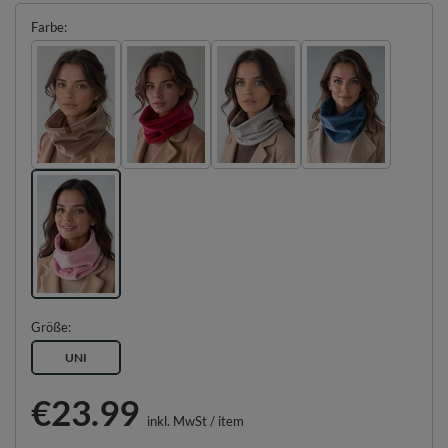
Farbe
Größe
UNI
€23.99
inkl. MwSt
/
item