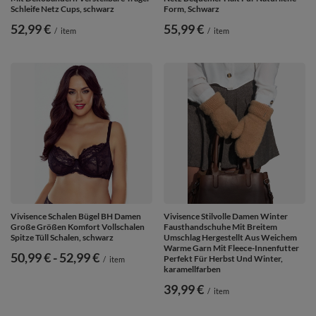
Schleife Netz Cups, schwarz
Form, Schwarz
52,99 €
55,99 €
/
item
/
item
Vivisence Schalen Bügel BH Damen
Vivisence Stilvolle Damen Winter
Große Größen Komfort Vollschalen
Fausthandschuhe Mit Breitem
Spitze Tüll Schalen, schwarz
Umschlag Hergestellt Aus Weichem
Warme Garn Mit Fleece-Innenfutter
ab
50,99 €
-
bis
52,99 €
Perfekt Für Herbst Und Winter,
/
item
karamellfarben
39,99 €
/
item